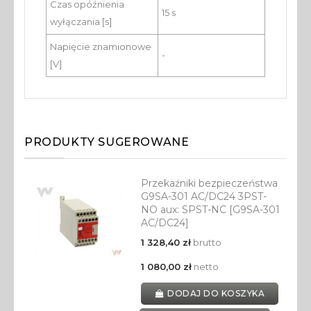
Czas opóźnienia
15 s
wyłączania [s]
Napięcie znamionowe
-
[V]
PRODUKTY SUGEROWANE
Przekaźniki bezpieczeństwa
G9SA-301 AC/DC24 3PST-
NO aux: SPST-NC [G9SA-301
AC/DC24]
1 328,40 zł
brutto
1 080,00 zł
netto
DODAJ DO KOSZYKA