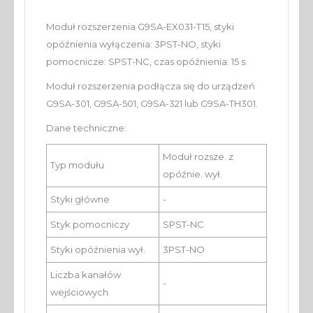
Moduł rozszerzenia G9SA-EX031-T15, styki
opóźnienia wyłączenia: 3PST-NO, styki
pomocnicze: SPST-NC, czas opóźnienia: 15 s.
Moduł rozszerzenia podłącza się do urządzeń
G9SA-301, G9SA-501, G9SA-321 lub G9SA-TH301.
Dane techniczne:
Moduł rozsze. z
Typ modułu
opóźnie. wył.
Styki główne
-
Styk pomocniczy
SPST-NC
Styki opóźnienia wył.
3PST-NO
Liczba kanałów
-
wejściowych