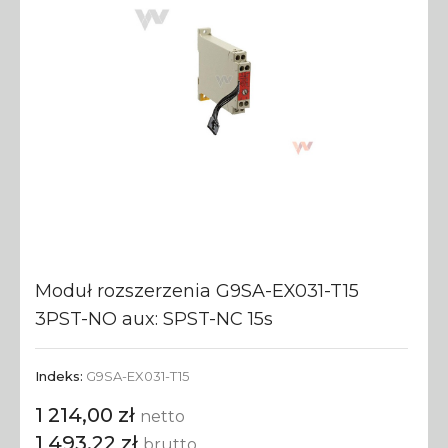
Moduł rozszerzenia G9SA-EX031-T15
3PST-NO aux: SPST-NC 15s
Indeks:
G9SA-EX031-T15
1 214,00 zł
netto
1 493,22 zł
brutto