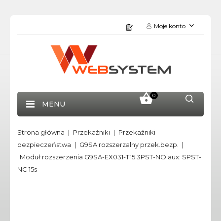
Moje konto
0
MENU
Strona główna
Przekaźniki
Przekaźniki
bezpieczeństwa
G9SA rozszerzalny przek.bezp.
Moduł rozszerzenia G9SA-EX031-T15 3PST-NO aux: SPST-
NC 15s