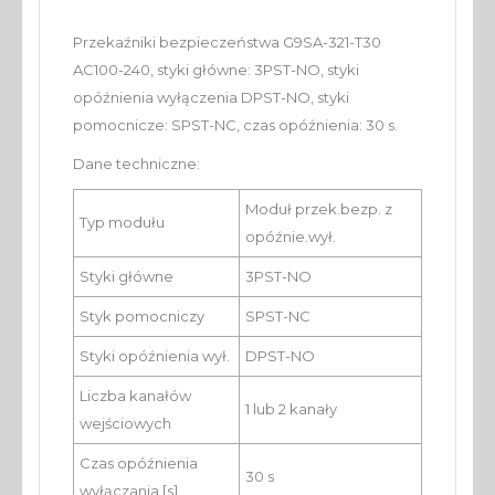
Przekaźniki bezpieczeństwa G9SA-321-T30
AC100-240, styki główne: 3PST-NO, styki
opóźnienia wyłączenia DPST-NO, styki
pomocnicze: SPST-NC, czas opóźnienia: 30 s.
Dane techniczne:
Moduł przek.bezp. z
Typ modułu
opóźnie.wył.
Styki główne
3PST-NO
Styk pomocniczy
SPST-NC
Styki opóźnienia wył.
DPST-NO
Liczba kanałów
1 lub 2 kanały
wejściowych
Czas opóźnienia
30 s
wyłączania [s]