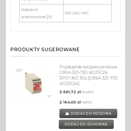
Napięcie
100-240 VAC
znamionowe [V]
PRODUKTY SUGEROWANE
Przekaźniki bezpieczeństwa
G9SA-321-T30 AC/DC24
3PST-NO 30s [G9SA-321-T30
AC/DC24]
2 661,72 zł
brutto
2 164,00 zł
netto
DODAJ DO KOSZYKA
DODAJ DO SCHOWKA