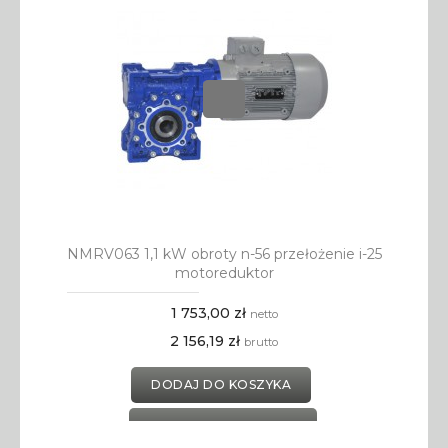
NMRV063 1,1 kW obroty n-56 przełożenie i-25
motoreduktor
1 753,00 zł
netto
2 156,19 zł
brutto
DODAJ DO KOSZYKA
DODAJ DO SCHOWKA