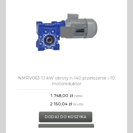
NMRV063 1,1 kW obroty n-140 przełożenie i-10
motoreduktor
1 748,00 zł
netto
2 150,04 zł
brutto
DODAJ DO KOSZYKA
DODAJ DO SCHOWKA