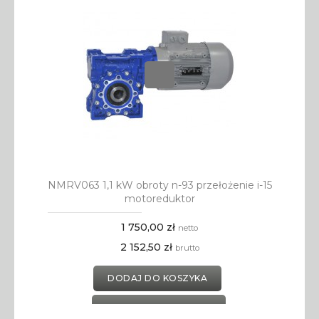
NMRV063 1,1 kW obroty n-93 przełożenie i-15
motoreduktor
1 750,00 zł
netto
2 152,50 zł
brutto
DODAJ DO KOSZYKA
DODAJ DO SCHOWKA