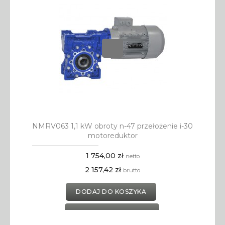
NMRV063 1,1 kW obroty n-47 przełożenie i-30
motoreduktor
1 754,00 zł
netto
2 157,42 zł
brutto
DODAJ DO KOSZYKA
DODAJ DO SCHOWKA