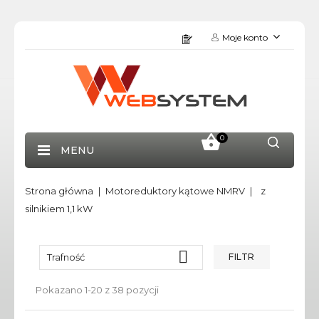
Moje konto
0
MENU
Strona główna
Motoreduktory kątowe NMRV
z
silnikiem 1,1 kW

Trafność
FILTR
Pokazano 1-20 z 38 pozycji