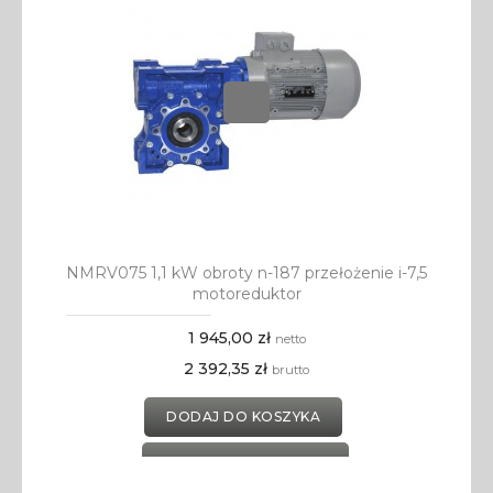
NMRV075 1,1 kW obroty n-187 przełożenie i-7,5
motoreduktor
1 945,00 zł
netto
2 392,35 zł
brutto
DODAJ DO KOSZYKA
DODAJ DO SCHOWKA