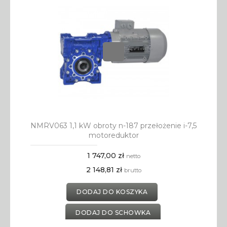
NMRV063 1,1 kW obroty n-187 przełożenie i-7,5
motoreduktor
1 747,00 zł
netto
2 148,81 zł
brutto
DODAJ DO KOSZYKA
DODAJ DO SCHOWKA