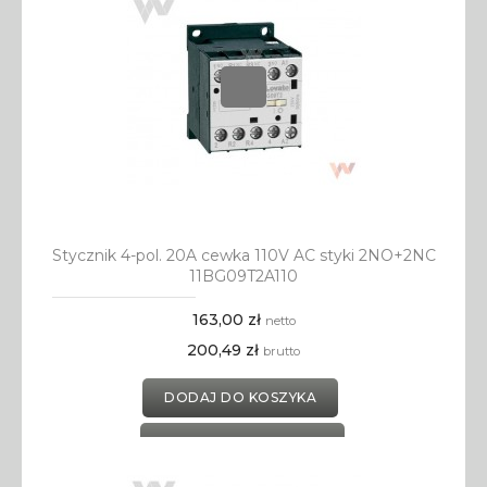
Stycznik 4-pol. 20A cewka 110V AC styki 2NO+2NC
11BG09T2A110
163,00 zł
netto
200,49 zł
brutto
DODAJ DO KOSZYKA
DODAJ DO SCHOWKA