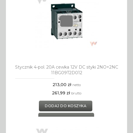
Stycznik 4-pol. 20A cewka 12V DC styki 2NO+2NC
11BG09T2D012
213,00 zł
netto
261,99 zł
brutto
DODAJ DO KOSZYKA
DODAJ DO SCHOWKA