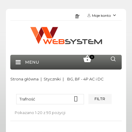
Moje konto
0
MENU
Strona główna
Styczniki
BG, BF - 4P AC i DC

Trafność
FILTR
Pokazano 1-20 z 93 pozycji