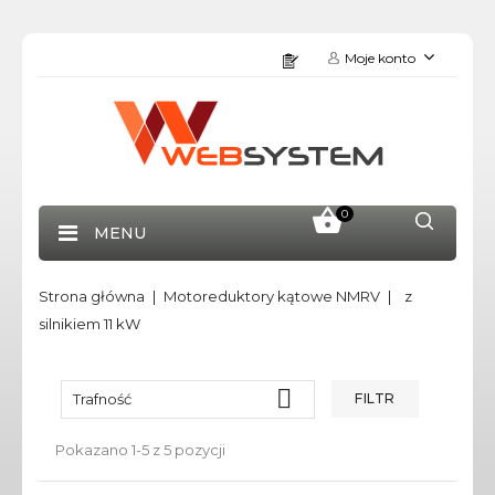
Moje konto
0
MENU
Strona główna
Motoreduktory kątowe NMRV
z
silnikiem 11 kW

Trafność
FILTR
Pokazano 1-5 z 5 pozycji