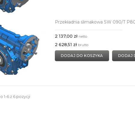
Przekładnia ślimakowa SW 090/T P8
2 137,00 zł
netto
2 628,51 zł
brutto
DODAJ DO KOSZYKA
DODAJ 
 1-6 z 6 pozycji