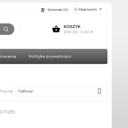
Moje konto
Schowek (0)
KOSZYK
ilość (0)
- 0,00 zł
ówienia
Polityka prywatności

rtuj wg:
Trafność
0/112B5