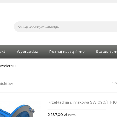
akt
Wyprzedaż
Poznaj naszą firmę
Status zam
ozmiar 90
So
oduktów.
Przekładnia ślimakowa SW 090/T P10
2 137,00 zł
netto