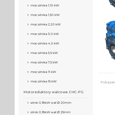
moc silnika 1,10 kW
moc silnika 1,50 kW
moc silnika 2,20 kW
moc silnika 3,0 kW
moc silnika 4,0 kW
moc silnika 5,5 kW
moc silnika 7,5 kW
moc silnika 11 kW
moc silnika 15 kW
Pokazano
Motoreduktory walcowe CHC-PG
silnik 0,18kW wał Ø 20mm
silnik 0,18kW wał Ø 25mm