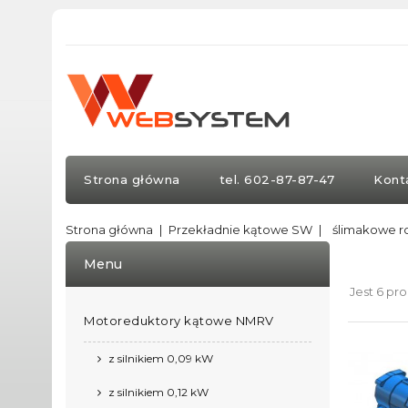
Strona główna
tel. 602-87-87-47
Kont
Strona główna
Przekładnie kątowe SW
ślimakowe r
Menu
Jest 6 pr
Motoreduktory kątowe NMRV
z silnikiem 0,09 kW
z silnikiem 0,12 kW