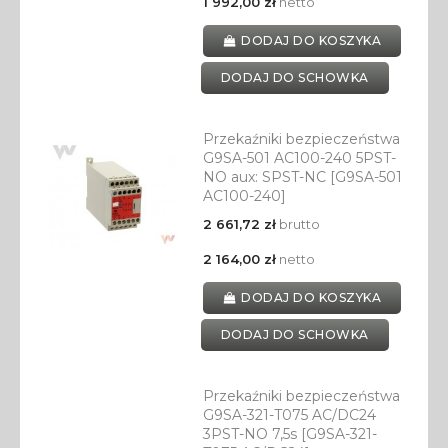
1 992,00 zł
netto
DODAJ DO KOSZYKA
DODAJ DO SCHOWKA
Przekaźniki bezpieczeństwa
G9SA-501 AC100-240 5PST-
NO aux: SPST-NC [G9SA-501
AC100-240]
2 661,72 zł
brutto
2 164,00 zł
netto
DODAJ DO KOSZYKA
DODAJ DO SCHOWKA
Przekaźniki bezpieczeństwa
G9SA-321-T075 AC/DC24
3PST-NO 7,5s [G9SA-321-