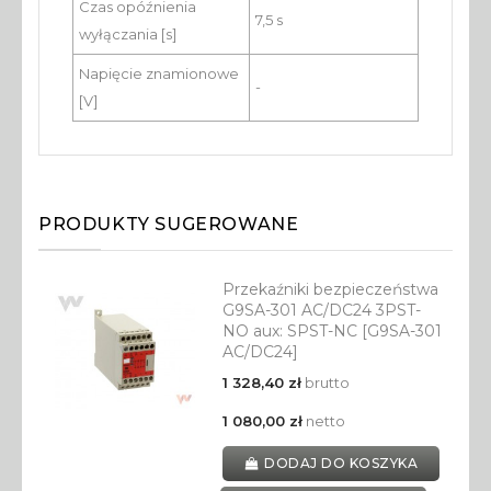
Czas opóźnienia
7,5 s
wyłączania [s]
Napięcie znamionowe
-
[V]
PRODUKTY SUGEROWANE
Przekaźniki bezpieczeństwa
G9SA-301 AC/DC24 3PST-
NO aux: SPST-NC [G9SA-301
AC/DC24]
1 328,40 zł
brutto
1 080,00 zł
netto
DODAJ DO KOSZYKA