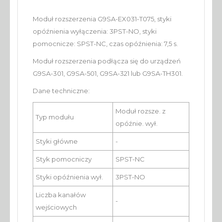
Moduł rozszerzenia G9SA-EX031-T075, styki
opóźnienia wyłączenia: 3PST-NO, styki
pomocnicze: SPST-NC, czas opóźnienia: 7,5 s.
Moduł rozszerzenia podłącza się do urządzeń
G9SA-301, G9SA-501, G9SA-321 lub G9SA-TH301.
Dane techniczne:
Moduł rozsze. z
Typ modułu
opóźnie. wył.
Styki główne
-
Styk pomocniczy
SPST-NC
Styki opóźnienia wył.
3PST-NO
Liczba kanałów
-
wejściowych