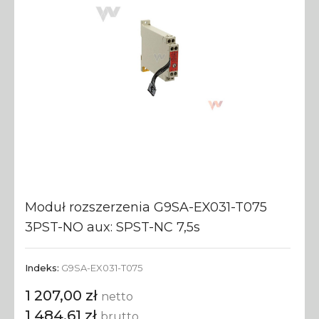
Moduł rozszerzenia G9SA-EX031-T075
3PST-NO aux: SPST-NC 7,5s
Indeks:
G9SA-EX031-T075
1 207,00 zł
netto
1 484,61 zł
brutto