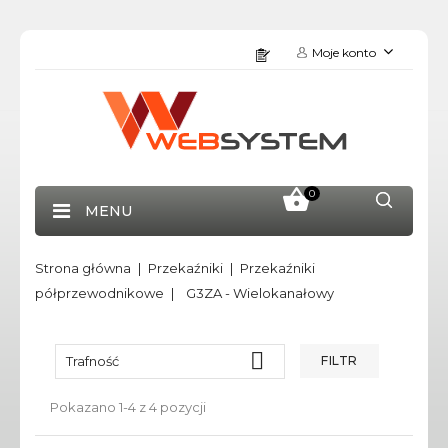
Moje konto
0
MENU
Strona główna
Przekaźniki
Przekaźniki
półprzewodnikowe
G3ZA - Wielokanałowy

Trafność
FILTR
Pokazano 1-4 z 4 pozycji