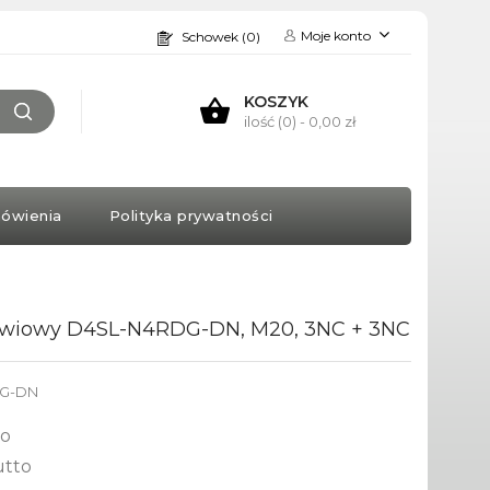
Moje konto
Schowek (0)
KOSZYK
ilość (0)
- 0,00 zł
ówienia
Polityka prywatności
zwiowy D4SL-N4RDG-DN, M20, 3NC + 3NC
DG-DN
to
utto