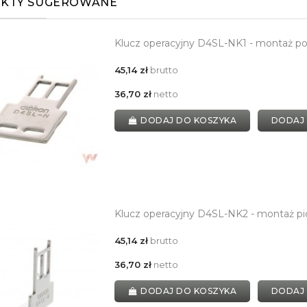
KTY SUGEROWANE
Klucz operacyjny D4SL-NK1 - montaż p
45,14 zł
brutto
36,70 zł
netto
DODAJ DO KOSZYKA
DODAJ
Klucz operacyjny D4SL-NK2 - montaż p
45,14 zł
brutto
36,70 zł
netto
DODAJ DO KOSZYKA
DODAJ