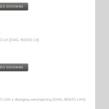
 DO SCHOWKA
0-LK [D4SL-NSK10-LK]
 DO SCHOWKA
0-LKH z dźwignią wewnętrzną [D4SL-NSK10-LKH]