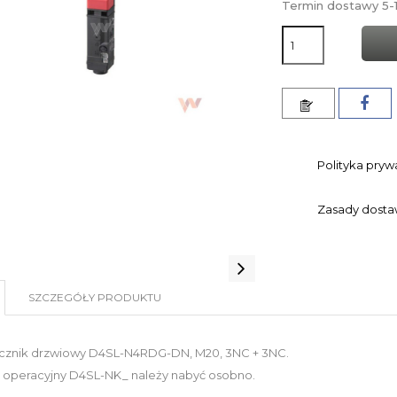
Termin dostawy 5-1
Polityka pryw
Zasady dost
SZCZEGÓŁY PRODUKTU
cznik drzwiowy D4SL-N4RDG-DN, M20, 3NC + 3NC.
z operacyjny D4SL-NK_ należy nabyć osobno.