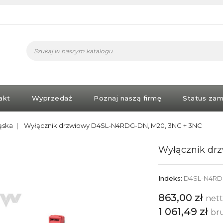
akt
Wyprzedaż
Poznaj naszą firmę
Status zam
ąska
Wyłącznik drzwiowy D4SL-N4RDG-DN, M20, 3NC + 3NC
Wyłącznik dr
Indeks:
D4SL-N4R
863,00 zł
net
1 061,49 zł
br