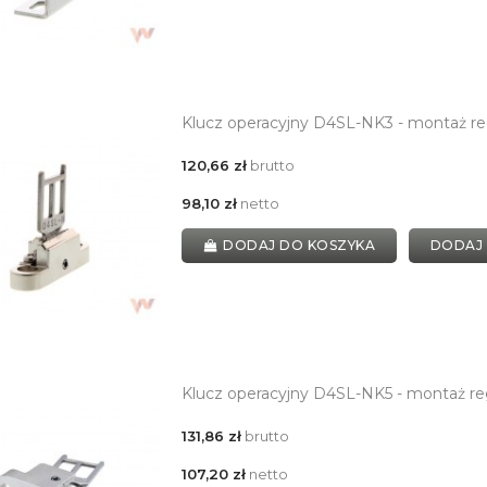
Klucz operacyjny D4SL-NK3 - montaż r
120,66 zł
brutto
98,10 zł
netto
DODAJ DO KOSZYKA
DODAJ
Klucz operacyjny D4SL-NK5 - montaż re
131,86 zł
brutto
107,20 zł
netto