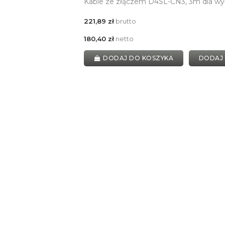
Kable ze złączem D4SL-CN3, 3m dla wy
221,89 zł
brutto
180,40 zł
netto
DODAJ DO KOSZYKA
DODAJ