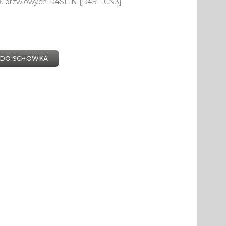
ł. drzwiowych D4SL-N [D4SL-CN3]
 DO SCHOWKA