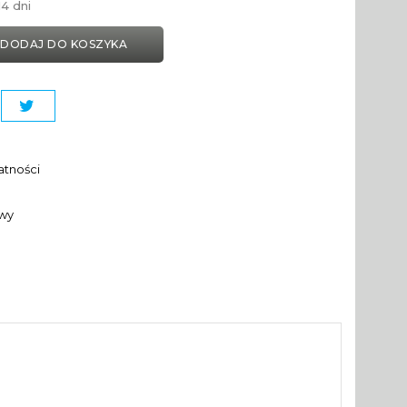
4 dni
DODAJ DO KOSZYKA
atności
awy