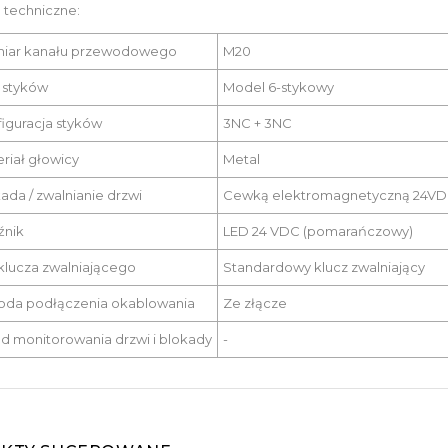
 techniczne:
iar kanału przewodowego
M20
ć styków
Model 6-stykowy
iguracja styków
3NC + 3NC
riał głowicy
Metal
ada / zwalnianie drzwi
Cewką elektromagnetyczną 24VD
źnik
LED 24 VDC (pomarańczowy)
klucza zwalniającego
Standardowy klucz zwalniający
oda podłączenia okablowania
Ze złącze
d monitorowania drzwi i blokady
-