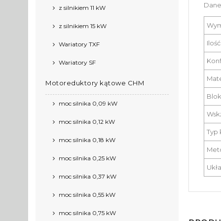
Dane
z silnikiem 11 kW
Wym
z silnikiem 15 kW
Iloś
Wariatory TXF
Konf
Wariatory SF
Mate
Motoreduktory kątowe CHM
Blok
moc silnika 0,09 kW
Wsk
moc silnika 0,12 kW
Typ 
moc silnika 0,18 kW
Met
moc silnika 0,25 kW
Ukła
moc silnika 0,37 kW
moc silnika 0,55 kW
moc silnika 0,75 kW