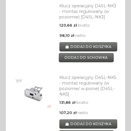
Klucz operacyjny D4SL-NK3
- montaż regulowany (w
poziomie) [D4SL-NK3]
120,66 zł
brutto
98,10 zł
netto
DODAJ DO KOSZYKA
DODAJ DO SCHOWKA
Klucz operacyjny D4SL-NK5
- montaż regulowany (w
poziomie/ w pionie) [D4SL-
NK5]
131,86 zł
brutto
107,20 zł
netto
DODAJ DO KOSZYKA