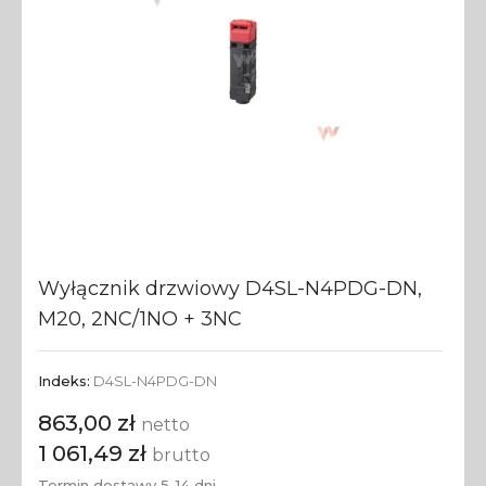
Wyłącznik drzwiowy D4SL-N4PDG-DN,
M20, 2NC/1NO + 3NC
Indeks:
D4SL-N4PDG-DN
863,00 zł
netto
1 061,49 zł
brutto
Termin dostawy 5-14 dni