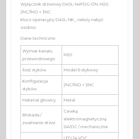
Wyłącznik drzwiowy D4SL-N4PDG-DN, M20,
2NC/1NO + 3NC.
Klucz operacyjny D4SL-NK_ należy nabyć
osobno.
Dane techniczne:
Wymiar kanału
M20
przewodowego
Ilość styków
Model 6-stykowy
Konfiguracja
2NC/1NO + 3NC
styków
Materiał głowicy
Metal
Cewką
Blokada /
elektromagnetyczną
zwalnianie drzwi
24VDC / mechaniczne
LED 24 VDC