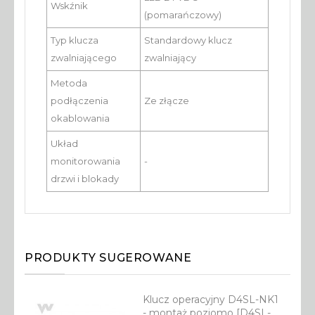
Wskźnik
(pomarańczowy)
Typ klucza
Standardowy klucz
zwalniającego
zwalniający
Metoda
podłączenia
Ze złącze
okablowania
Układ
monitorowania
-
drzwi i blokady
PRODUKTY SUGEROWANE
Klucz operacyjny D4SL-NK1
- montaż poziomo [D4SL-