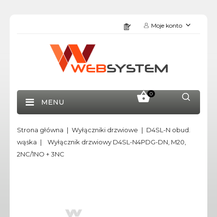
Moje konto
0
MENU
Strona główna
Wyłączniki drzwiowe
D4SL-N obud.
wąska
Wyłącznik drzwiowy D4SL-N4PDG-DN, M20,
2NC/1NO + 3NC