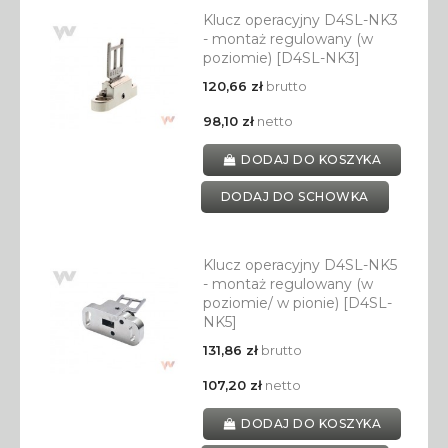
Klucz operacyjny D4SL-NK3
- montaż regulowany (w
poziomie) [D4SL-NK3]
120,66 zł
brutto
98,10 zł
netto
DODAJ DO KOSZYKA
DODAJ DO SCHOWKA
Klucz operacyjny D4SL-NK5
- montaż regulowany (w
poziomie/ w pionie) [D4SL-
NK5]
131,86 zł
brutto
107,20 zł
netto
DODAJ DO KOSZYKA