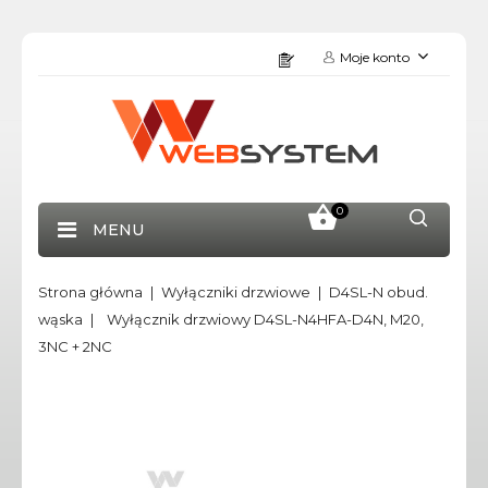
Moje konto
0
MENU
Strona główna
Wyłączniki drzwiowe
D4SL-N obud.
wąska
Wyłącznik drzwiowy D4SL-N4HFA-D4N, M20,
3NC + 2NC