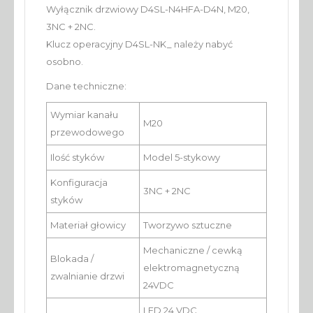
Wyłącznik drzwiowy D4SL-N4HFA-D4N, M20,
3NC + 2NC.
Klucz operacyjny D4SL-NK_ należy nabyć
osobno.
Dane techniczne:
Wymiar kanału
M20
przewodowego
Ilość styków
Model 5-stykowy
Konfiguracja
3NC + 2NC
styków
Materiał głowicy
Tworzywo sztuczne
Mechaniczne / cewką
Blokada /
elektromagnetyczną
zwalnianie drzwi
24VDC
LED 24 VDC