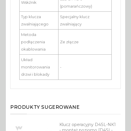
Wskźnik
(pomarańczowy)
Typ klucza
Specjalny klucz
zwalniającego
zwalniający
Metoda
podłączenia
Ze złącze
okablowania
Układ
monitorowania
-
drzwi i blokady
PRODUKTY SUGEROWANE
Klucz operacyjny D4SL-NK1
- montaż poziomo [D4SL-