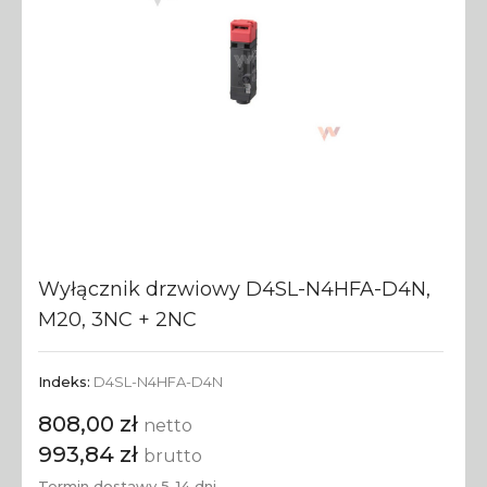
Wyłącznik drzwiowy D4SL-N4HFA-D4N,
M20, 3NC + 2NC
Indeks:
D4SL-N4HFA-D4N
808,00 zł
netto
993,84 zł
brutto
Termin dostawy 5-14 dni