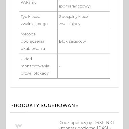
Wskźnik
(pomarańczowy)
Typ klucza
Specjalny klucz
zwalniającego
zwalniający
Metoda
podłączenia
Blok zacisków
okablowania
Układ
monitorowania
-
drzwi i blokady
PRODUKTY SUGEROWANE
Klucz operacyjny D4SL-NK1
- montaż poziomo [D4SL-