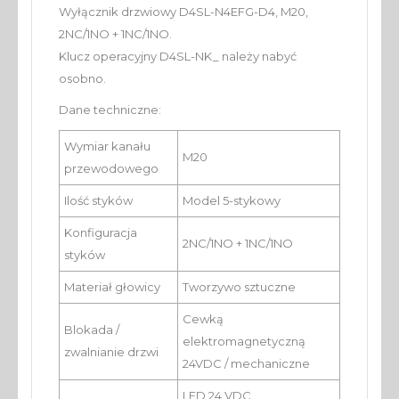
Wyłącznik drzwiowy D4SL-N4EFG-D4, M20,
2NC/1NO + 1NC/1NO.
Klucz operacyjny D4SL-NK_ należy nabyć
osobno.
Dane techniczne:
Wymiar kanału
M20
przewodowego
Ilość styków
Model 5-stykowy
Konfiguracja
2NC/1NO + 1NC/1NO
styków
Materiał głowicy
Tworzywo sztuczne
Cewką
Blokada /
elektromagnetyczną
zwalnianie drzwi
24VDC / mechaniczne
LED 24 VDC