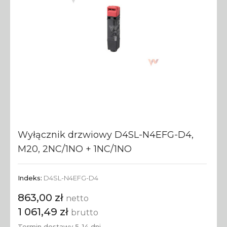
Wyłącznik drzwiowy D4SL-N4EFG-D4,
M20, 2NC/1NO + 1NC/1NO
Indeks:
D4SL-N4EFG-D4
863,00 zł
netto
1 061,49 zł
brutto
Termin dostawy 5-14 dni