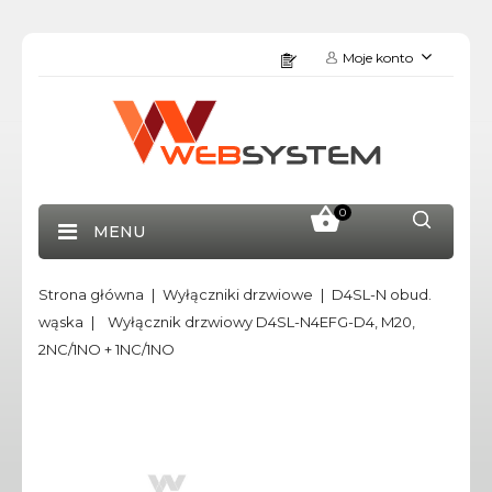
Moje konto
0
MENU
Strona główna
Wyłączniki drzwiowe
D4SL-N obud.
wąska
Wyłącznik drzwiowy D4SL-N4EFG-D4, M20,
2NC/1NO + 1NC/1NO