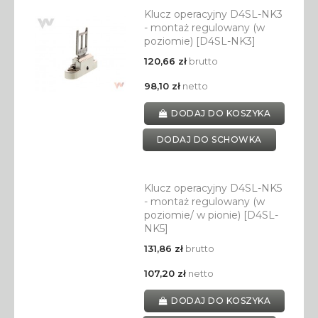
Klucz operacyjny D4SL-NK3
- montaż regulowany (w
poziomie) [D4SL-NK3]
120,66 zł
brutto
98,10 zł
netto
DODAJ DO KOSZYKA
DODAJ DO SCHOWKA
Klucz operacyjny D4SL-NK5
- montaż regulowany (w
poziomie/ w pionie) [D4SL-
NK5]
131,86 zł
brutto
107,20 zł
netto
DODAJ DO KOSZYKA