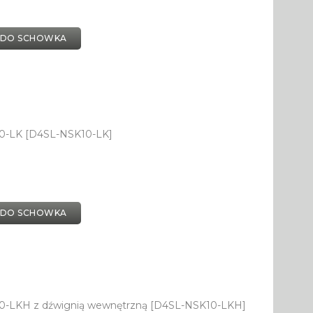
 DO SCHOWKA
0-LK [D4SL-NSK10-LK]
 DO SCHOWKA
0-LKH z dźwignią wewnętrzną [D4SL-NSK10-LKH]