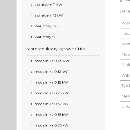
Kluc
z silnikiem 11 kW
Dane
z silnikiem 15 kW
Wym
Wariatory TXF
Iloś
Wariatory SF
Konf
Motoreduktory kątowe CHM
Mate
moc silnika 0,09 kW
Blok
moc silnika 0,12 kW
Wsk
moc silnika 0,18 kW
Typ 
moc silnika 0,25 kW
Met
moc silnika 0,37 kW
Ukła
moc silnika 0,55 kW
moc silnika 0,75 kW