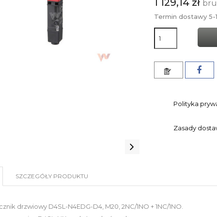
1 129,14 zł
bru
Termin dostawy 5-1
Polityka pryw
Zasady dost
SZCZEGÓŁY PRODUKTU
cznik drzwiowy D4SL-N4EDG-D4, M20, 2NC/1NO + 1NC/1NO.