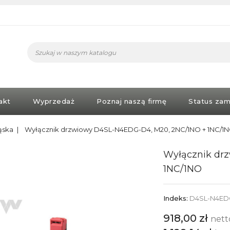
akt
Wyprzedaż
Poznaj naszą firmę
Status zam
ąska
Wyłącznik drzwiowy D4SL-N4EDG-D4, M20, 2NC/1NO + 1NC/1
Wyłącznik dr
1NC/1NO
Indeks:
D4SL-N4ED
918,00 zł
nett