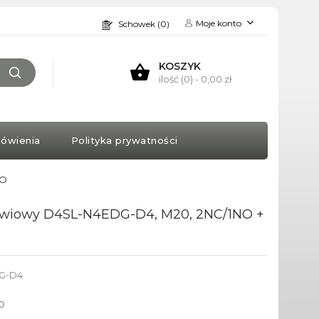
Moje konto
Schowek (0)
KOSZYK
ilość (0)
- 0,00 zł
ówienia
Polityka prywatności
NO
zwiowy D4SL-N4EDG-D4, M20, 2NC/1NO +
G-D4
o