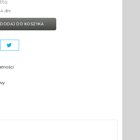
tto
4 dni
DODAJ DO KOSZYKA
atności
awy