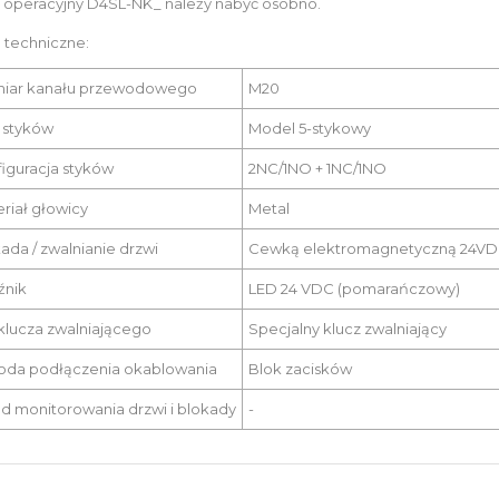
z operacyjny D4SL-NK_ należy nabyć osobno.
 techniczne:
iar kanału przewodowego
M20
ć styków
Model 5-stykowy
iguracja styków
2NC/1NO + 1NC/1NO
riał głowicy
Metal
ada / zwalnianie drzwi
Cewką elektromagnetyczną 24VD
źnik
LED 24 VDC (pomarańczowy)
klucza zwalniającego
Specjalny klucz zwalniający
oda podłączenia okablowania
Blok zacisków
d monitorowania drzwi i blokady
-