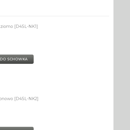
oziomo [D4SL-NK1]
 DO SCHOWKA
ionowo [D4SL-NK2]