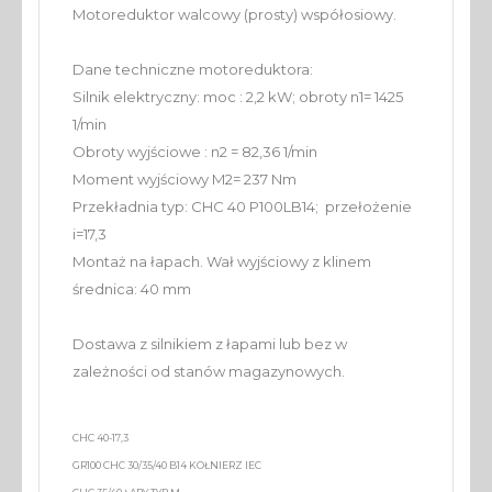
Motoreduktor walcowy (prosty) współosiowy.
Dane techniczne motoreduktora:
Silnik elektryczny: moc : 2,2 kW; obroty n1= 1425
1/min
Obroty wyjściowe : n2 = 82,36 1/min
Moment wyjściowy M2= 237 Nm
Przekładnia typ: CHC 40 P100LB14; przełożenie
i=17,3
Montaż na łapach. Wał wyjściowy z klinem
średnica: 40 mm
Dostawa z silnikiem z łapami lub bez w
zależności od stanów magazynowych.
CHC 40-17,3
GR100 CHC 30/35/40 B14 KOŁNIERZ IEC