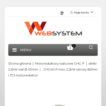
Moje konto
0
MENU
Strona główna
Motoreduktory walcowe CHC-P
silniki
2,2kW wał Ø 40mm
CHC40-P moc 2,2kW obroty 82/min
i-17,3 motoreduktor