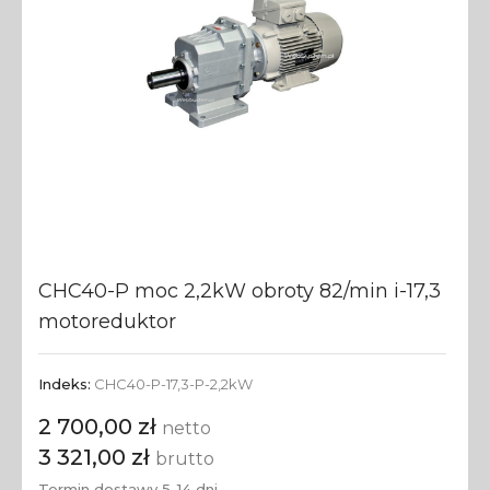
CHC40-P moc 2,2kW obroty 82/min i-17,3
motoreduktor
Indeks:
CHC40-P-17,3-P-2,2kW
2 700,00 zł
netto
3 321,00 zł
brutto
Termin dostawy 5-14 dni