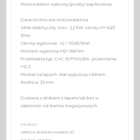
Motoreduktor walcowy (prosty) współosiowy.
Dane techniczne motoreduktora:
Silnik elektryczny: moc : 2,2 kW; obroty n1= 1425
1/min
Obroty wyjściowe : n2 = 115,85 1/min
Moment wyjściowy M2= 168 Nm
Przekładnia typ: CHC 35 P100LB14; przełożenie
i=12,3
Montaż na łapach. Wał wyjściowy z klinem
średnica: 35 mm
Dostawa z silnikiem z łapami lub bez w
zależności od stanów magazynowych.
CHC 35-12,3
GR100 CHC 30/35/40 B14 KOŁNIERZ IEC