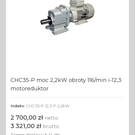
CHC35-P moc 2,2kW obroty 116/min i-12,3
motoreduktor
Indeks:
CHC35-P-12,3-P-2,2kW
2 700,00 zł
netto
3 321,00 zł
brutto
Termin dostawy 5-14 dni