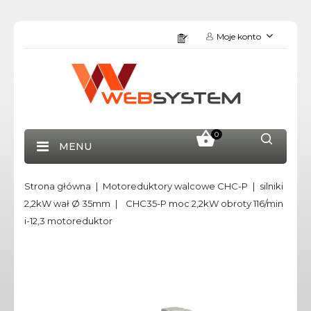
Moje konto
0
MENU
Strona główna
Motoreduktory walcowe CHC-P
silniki
2,2kW wał Ø 35mm
CHC35-P moc 2,2kW obroty 116/min
i-12,3 motoreduktor