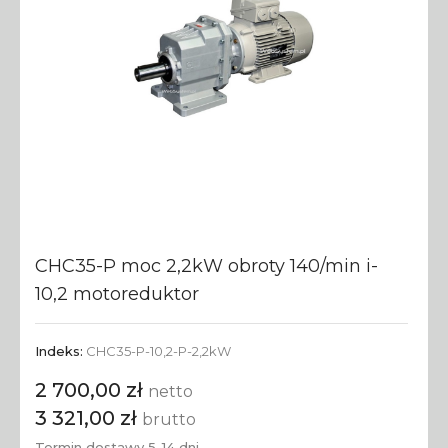
CHC35-P moc 2,2kW obroty 140/min i-
10,2 motoreduktor
Indeks:
CHC35-P-10,2-P-2,2kW
2 700,00 zł
netto
3 321,00 zł
brutto
Termin dostawy 5-14 dni