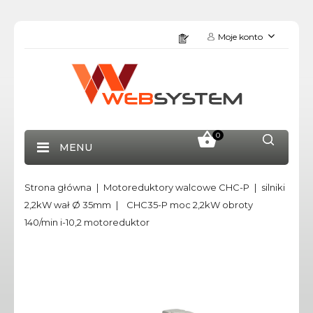
Moje konto
0
MENU
Strona główna
Motoreduktory walcowe CHC-P
silniki
2,2kW wał Ø 35mm
CHC35-P moc 2,2kW obroty
140/min i-10,2 motoreduktor