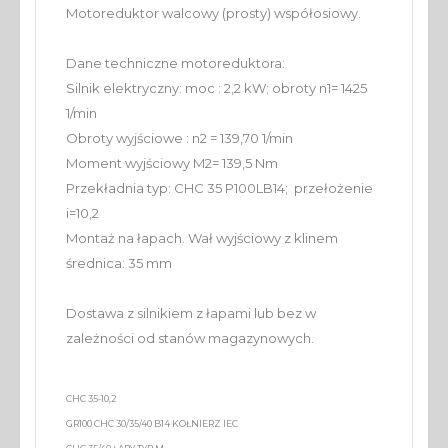
Motoreduktor walcowy (prosty) współosiowy.
Dane techniczne motoreduktora:
Silnik elektryczny: moc : 2,2 kW; obroty n1= 1425
1/min
Obroty wyjściowe : n2 = 139,70 1/min
Moment wyjściowy M2= 139,5 Nm
Przekładnia typ: CHC 35 P100LB14; przełożenie
i=10,2
Montaż na łapach. Wał wyjściowy z klinem
średnica: 35 mm
Dostawa z silnikiem z łapami lub bez w
zależności od stanów magazynowych.
CHC 35-10,2
GR100 CHC 30/35/40 B14 KOŁNIERZ IEC