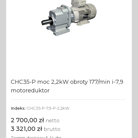
CHC35-P moc 2,2kW obroty 177/min i-7,9
motoreduktor
Indeks:
CHC35-P-7,9-P-2,2kW
2 700,00 zł
netto
3 321,00 zł
brutto
Termin dostawy 5-14 dni