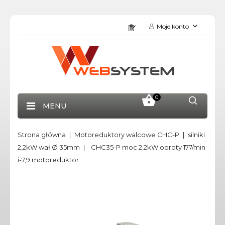
Moje konto
0
MENU
Strona główna
Motoreduktory walcowe CHC-P
silniki
2,2kW wał Ø 35mm
CHC35-P moc 2,2kW obroty 177/min
i-7,9 motoreduktor