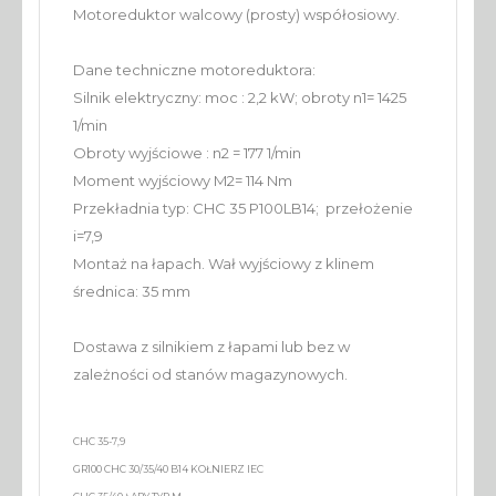
Motoreduktor walcowy (prosty) współosiowy.
Dane techniczne motoreduktora:
Silnik elektryczny: moc : 2,2 kW; obroty n1= 1425
1/min
Obroty wyjściowe : n2 = 177 1/min
Moment wyjściowy M2= 114 Nm
Przekładnia typ: CHC 35 P100LB14; przełożenie
i=7,9
Montaż na łapach. Wał wyjściowy z klinem
średnica: 35 mm
Dostawa z silnikiem z łapami lub bez w
zależności od stanów magazynowych.
CHC 35-7,9
GR100 CHC 30/35/40 B14 KOŁNIERZ IEC