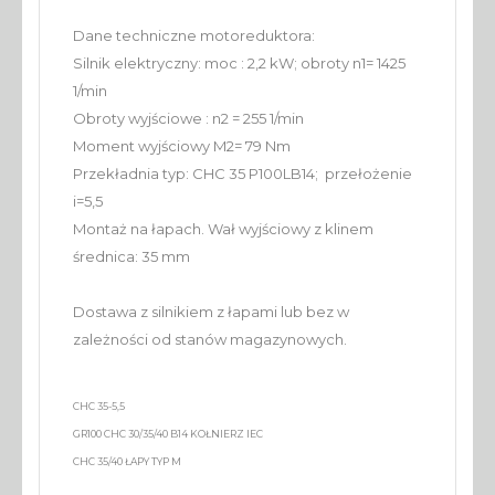
Dane techniczne motoreduktora:
Silnik elektryczny: moc : 2,2 kW; obroty n1= 1425
1/min
Obroty wyjściowe : n2 = 255 1/min
Moment wyjściowy M2= 79 Nm
Przekładnia typ: CHC 35 P100LB14; przełożenie
i=5,5
Montaż na łapach. Wał wyjściowy z klinem
średnica: 35 mm
Dostawa z silnikiem z łapami lub bez w
zależności od stanów magazynowych.
CHC 35-5,5
GR100 CHC 30/35/40 B14 KOŁNIERZ IEC
CHC 35/40 ŁAPY TYP M