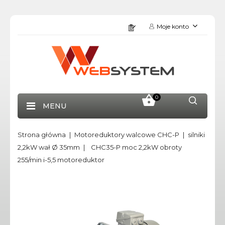
Moje konto
0
MENU
Strona główna
Motoreduktory walcowe CHC-P
silniki
2,2kW wał Ø 35mm
CHC35-P moc 2,2kW obroty
255/min i-5,5 motoreduktor