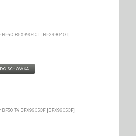
ów BF40 BFX99040T [BFX99040T]
 DO SCHOWKA
w BF50 T4 BFX99050F [BFX99050F]