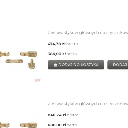
Zestaw styków głównych do stycznik
474,78 zł
brutto
386,00 zł
netto
DODAJ DO KOSZYKA
DODAJ
Zestaw styków głównych do stycznikó
846,24 zł
brutto
688,00 zł
netto