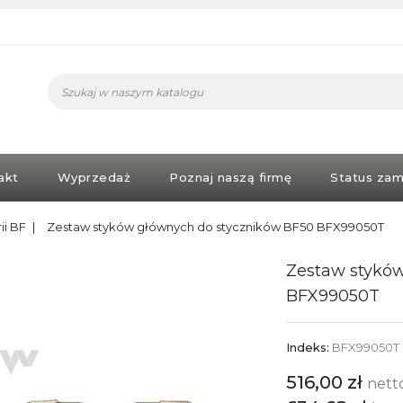
akt
Wyprzedaż
Poznaj naszą firmę
Status zam
ii BF
Zestaw styków głównych do styczników BF50 BFX99050T
Zestaw stykó
BFX99050T
Indeks:
BFX99050T
516,00 zł
nett