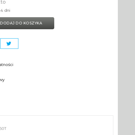
tto
4 dni
DODAJ DO KOSZYKA
atności
awy
50T