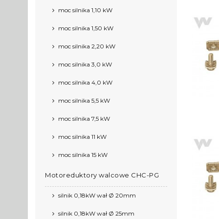
moc silnika 1,10 kW
moc silnika 1,50 kW
moc silnika 2,20 kW
moc silnika 3,0 kW
moc silnika 4,0 kW
moc silnika 5,5 kW
moc silnika 7,5 kW
moc silnika 11 kW
moc silnika 15 kW
Motoreduktory walcowe CHC-PG
silnik 0,18kW wał Ø 20mm
silnik 0,18kW wał Ø 25mm