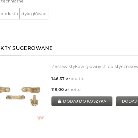
 techniczne:
produktu
styki główne
KTY SUGEROWANE
Zestaw styków głównych do stycznikó
146,37 zł
brutto
119,00 zł
netto
DODAJ DO KOSZYKA
DODAJ