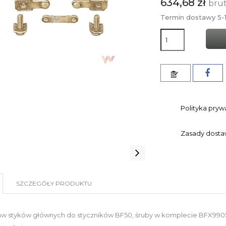
634,68 zł
bru
Termin dostawy 5-1
Polityka pryw
Zasady dost
SZCZEGÓŁY PRODUKTU
aw styków głównych do styczników BF50, śruby w komplecie BFX990