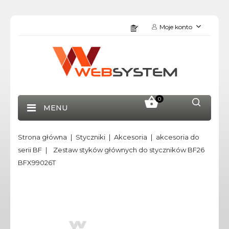
Moje konto
0
MENU
Strona główna
Styczniki
Akcesoria
akcesoria do
serii BF
Zestaw styków głównych do styczników BF26
BFX99026T