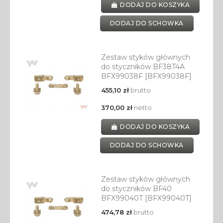
DODAJ DO KOSZYKA
DODAJ DO SCHOWKA
Zestaw styków głównych
do styczników BF38T4A
BFX99038F [BFX99038F]
455,10 zł
brutto
370,00 zł
netto
DODAJ DO KOSZYKA
DODAJ DO SCHOWKA
Zestaw styków głównych
do styczników BF40
BFX99040T [BFX99040T]
474,78 zł
brutto