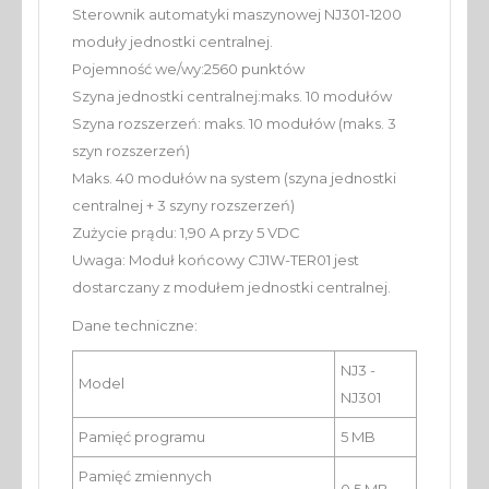
Sterownik automatyki maszynowej NJ301-1200
moduły jednostki centralnej.
Pojemność we/wy:2560 punktów
Szyna jednostki centralnej:maks. 10 modułów
Szyna rozszerzeń: maks. 10 modułów (maks. 3
szyn rozszerzeń)
Maks. 40 modułów na system (szyna jednostki
centralnej + 3 szyny rozszerzeń)
Zużycie prądu: 1,90 A przy 5 VDC
Uwaga: Moduł końcowy CJ1W-TER01 jest
dostarczany z modułem jednostki centralnej.
Dane techniczne:
NJ3 -
Model
NJ301
Pamięć programu
5 MB
Pamięć zmiennych