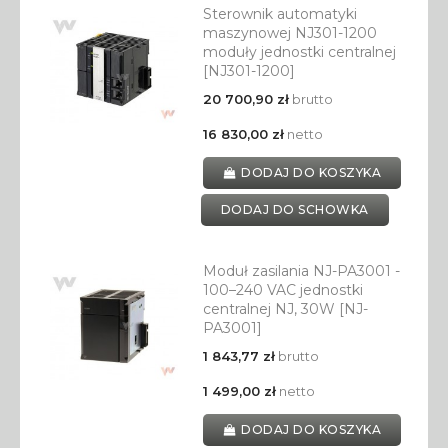
Sterownik automatyki
maszynowej NJ301-1200
moduły jednostki centralnej
[NJ301-1200]
20 700,90 zł
brutto
16 830,00 zł
netto
DODAJ DO KOSZYKA
DODAJ DO SCHOWKA
Moduł zasilania NJ-PA3001 -
100–240 VAC jednostki
centralnej NJ, 30W [NJ-
PA3001]
1 843,77 zł
brutto
1 499,00 zł
netto
DODAJ DO KOSZYKA