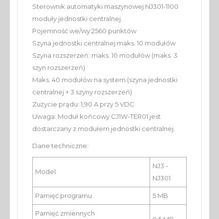
Sterownik automatyki maszynowej NJ301-1100
moduły jednostki centralnej.
Pojemność we/wy:2560 punktów
Szyna jednostki centralnej:maks. 10 modułów
Szyna rozszerzeń: maks. 10 modułów (maks. 3
szyn rozszerzeń)
Maks. 40 modułów na system (szyna jednostki
centralnej + 3 szyny rozszerzeń)
Zużycie prądu: 1,90 A przy 5 VDC
Uwaga: Moduł końcowy CJ1W-TER01 jest
dostarczany z modułem jednostki centralnej.
Dane techniczne:
NJ3 -
Model
NJ301
Pamięć programu
5 MB
Pamięć zmiennych