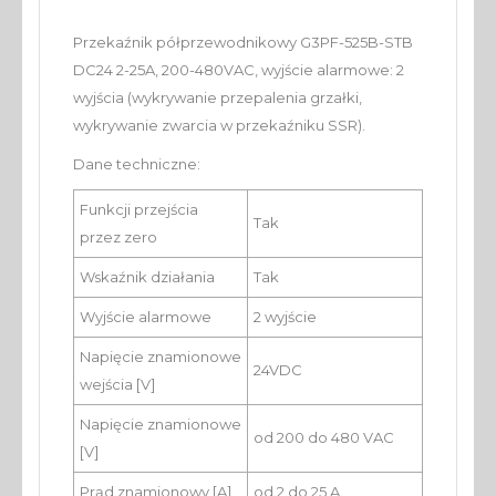
Przekaźnik półprzewodnikowy G3PF-525B-STB
DC24 2-25A, 200-480VAC, wyjście alarmowe: 2
wyjścia (wykrywanie przepalenia grzałki,
wykrywanie zwarcia w przekaźniku SSR).
Dane techniczne:
Funkcji przejścia
Tak
przez zero
Wskaźnik działania
Tak
Wyjście alarmowe
2 wyjście
Napięcie znamionowe
24VDC
wejścia [V]
Napięcie znamionowe
od 200 do 480 VAC
[V]
Prąd znamionowy [A]
od 2 do 25 A