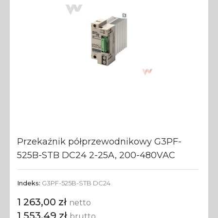
Przekaźnik półprzewodnikowy G3PF-
525B-STB DC24 2-25A, 200-480VAC
Indeks:
G3PF-525B-STB DC24
1 263,00 zł
netto
1 553,49 zł
brutto