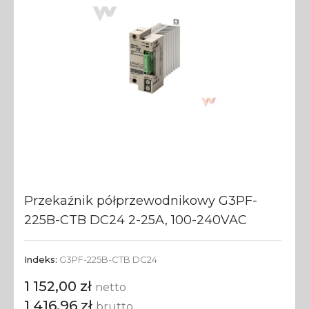
Przekaźnik półprzewodnikowy G3PF-
225B-CTB DC24 2-25A, 100-240VAC
Indeks:
G3PF-225B-CTB DC24
1 152,00 zł
netto
1 416,96 zł
brutto