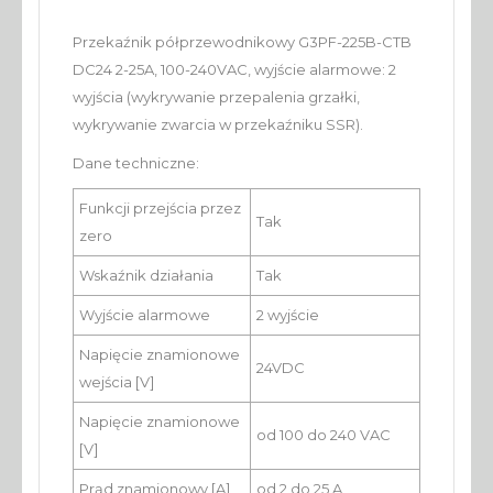
Przekaźnik półprzewodnikowy G3PF-225B-CTB
DC24 2-25A, 100-240VAC, wyjście alarmowe: 2
wyjścia (wykrywanie przepalenia grzałki,
wykrywanie zwarcia w przekaźniku SSR).
Dane techniczne:
Funkcji przejścia przez
Tak
zero
Wskaźnik działania
Tak
Wyjście alarmowe
2 wyjście
Napięcie znamionowe
24VDC
wejścia [V]
Napięcie znamionowe
od 100 do 240 VAC
[V]
Prąd znamionowy [A]
od 2 do 25 A