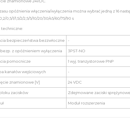
ęcie znamionowe 24VDC.
zasu opóźnienia włączenia/wyłączenia można wybrać jedną z 16 nastę
0,2/0,5/1/1,5/2/2,5/5/10/20/30/45/60/75/90 s
 techniczne:
ścia bezpieczeństwa bezzwłoczne
-
 bezp. z opóźnieniem wyłączenia
3PST-NO
ścia pomocnicze
1 wyj. tranzystorowe PNP
ba kanałów wejściowych
-
ęcie znamionowe [V]
24 VDC
bloku zacisków
Zdejmowane zaciski sprężynow
uł
Moduł rozszerzenia