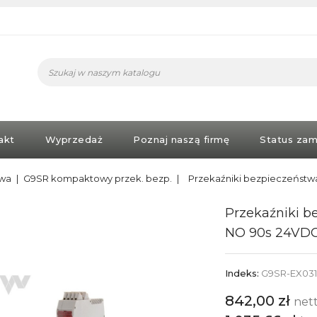
akt
Wyprzedaż
Poznaj naszą firmę
Status zam
twa
G9SR kompaktowy przek. bezp.
Przekaźniki bezpieczeńst
Przekaźniki 
NO 90s 24VD
Indeks:
G9SR-EX031
842,00 zł
net