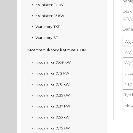
napi
z silnikiem 11 kW
Dla c
z silnikiem 15 kW
0/0,1/
Wariatory TXF
Dane
Wariatory SF
Wyj
Motoreduktory kątowe CHM
Wyj.
moc silnika 0,09 kW
Wyj
moc silnika 0,12 kW
Licz
Napi
moc silnika 0,18 kW
Typ 
moc silnika 0,25 kW
Mod
moc silnika 0,37 kW
moc silnika 0,55 kW
moc silnika 0,75 kW