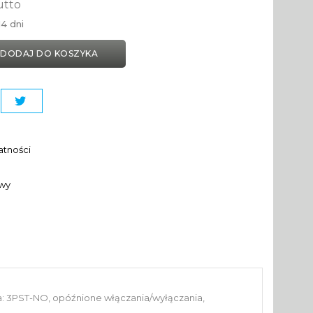
utto
4 dni
DODAJ DO KOSZYKA
atności
awy
: 3PST-NO, opóźnione włączania/wyłączania,