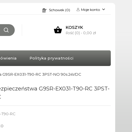
Moje konto
Schowek (0)
KOSZYK
ilość (0)
- 0,00 zł
ówienia
Polityka prywatności
wa G9SR-EX031-T90-RC 3PST-NO 90s 24VDC
bezpieczeństwa G9SR-EX031-T90-RC 3PST-
C
-T90-RC
to