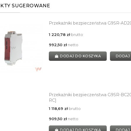
KTY SUGEROWANE
Przekaźniki bezpieczeństwa G9SR-AD
1 220,78 zł
brutto
992,50 zł
netto
DODAJ DO KOSZYKA
DODAJ
Przekaźniki bezpieczeństwa G9SR-BC20
RC]
1 118,69 zł
brutto
909,50 zł
netto
DODAJ DO KOSZYKA
DODAJ