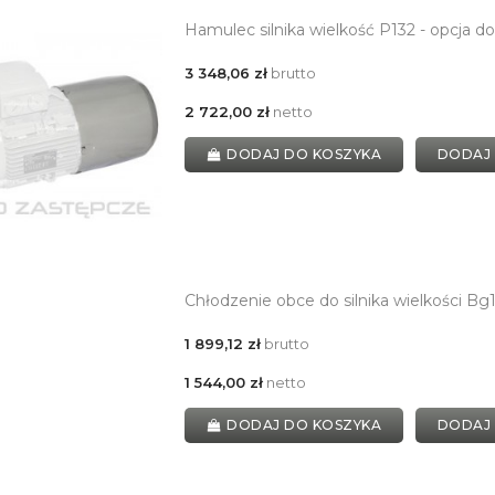
Hamulec silnika wielkość P132 - opcja
3 348,06 zł
brutto
2 722,00 zł
netto
DODAJ DO KOSZYKA
DODAJ
Chłodzenie obce do silnika wielkości Bg
1 899,12 zł
brutto
1 544,00 zł
netto
DODAJ DO KOSZYKA
DODAJ