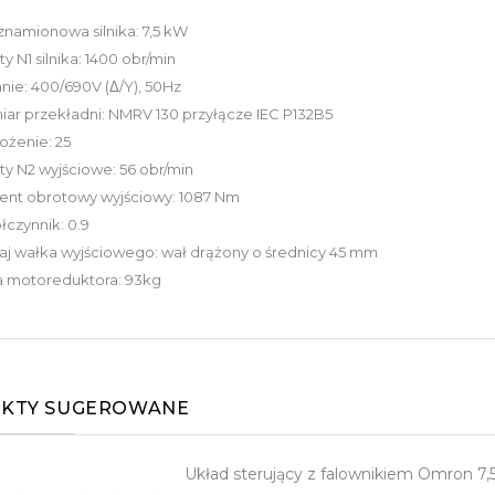
namionowa silnika: 7,5 kW
y N1 silnika: 1400 obr/min
anie: 400/690V (Δ/Y), 50Hz
ar przekładni: NMRV 130 przyłącze IEC P132B5
ożenie: 25
y N2 wyjściowe: 56 obr/min
nt obrotowy wyjściowy: 1087 Nm
czynnik: 0.9
j wałka wyjściowego: wał drążony o średnicy 45 mm
 motoreduktora: 93kg
KTY SUGEROWANE
Układ sterujący z falownikiem Omron 7,