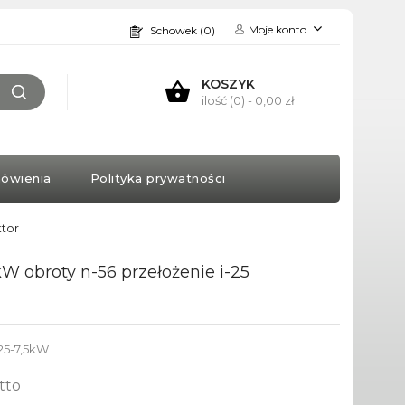
Moje konto
Schowek (0)
KOSZYK
ilość (0)
- 0,00 zł
ówienia
Polityka prywatności
ktor
W obroty n-56 przełożenie i-25
5-7,5kW
tto