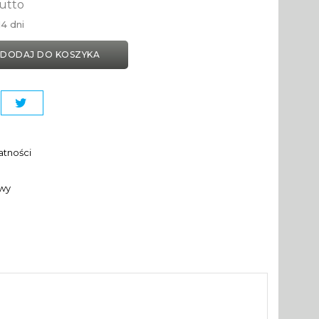
utto
4 dni
DODAJ DO KOSZYKA
atności
awy