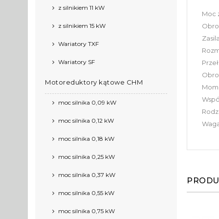
z silnikiem 11 kW
Moc z
z silnikiem 15 kW
Obrot
Zasil
Wariatory TXF
Rozmi
Wariatory SF
Przeł
Obrot
Motoreduktory kątowe CHM
Mome
Współ
moc silnika 0,09 kW
Rodza
moc silnika 0,12 kW
Waga
moc silnika 0,18 kW
moc silnika 0,25 kW
moc silnika 0,37 kW
PRODU
moc silnika 0,55 kW
moc silnika 0,75 kW