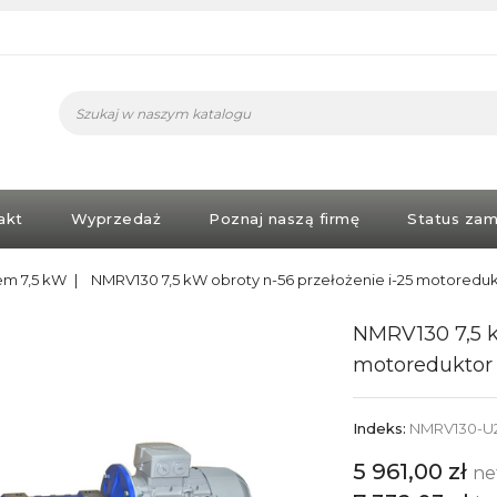
akt
Wyprzedaż
Poznaj naszą firmę
Status zam
iem 7,5 kW
NMRV130 7,5 kW obroty n-56 przełożenie i-25 motoredu
NMRV130 7,5 k
motoreduktor
Indeks:
NMRV130-U2
5 961,00 zł
ne