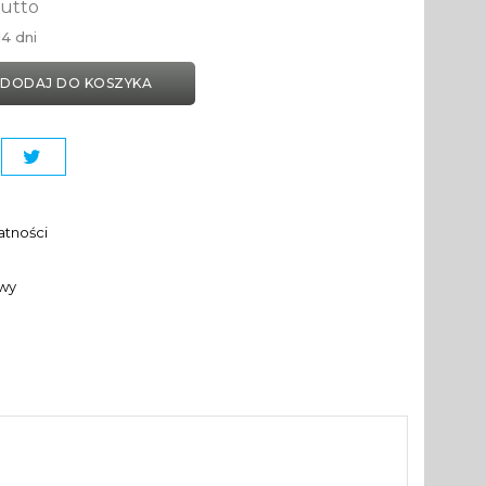
rutto
4 dni
DODAJ DO KOSZYKA
atności
awy