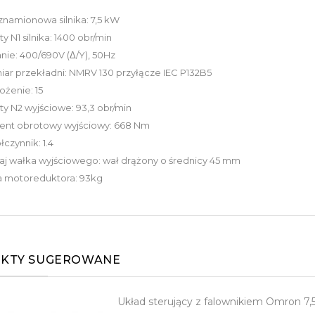
namionowa silnika: 7,5 kW
y N1 silnika: 1400 obr/min
anie: 400/690V (Δ/Y), 50Hz
ar przekładni: NMRV 130 przyłącze IEC P132B5
ożenie: 15
y N2 wyjściowe: 93,3 obr/min
nt obrotowy wyjściowy: 668 Nm
czynnik: 1.4
j wałka wyjściowego: wał drążony o średnicy 45 mm
 motoreduktora: 93kg
KTY SUGEROWANE
Układ sterujący z falownikiem Omron 7,