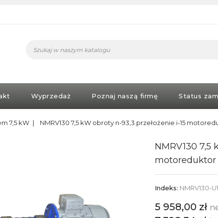
akt
Wyprzedaż
Poznaj naszą firmę
Status zam
iem 7,5 kW
NMRV130 7,5 kW obroty n-93,3 przełożenie i-15 motored
NMRV130 7,5 kW
motoreduktor
Indeks:
NMRV130-U1
5 958,00 zł
n