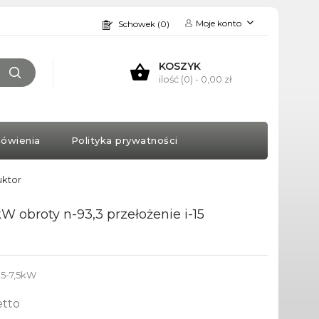
Moje konto
Schowek (0)
KOSZYK
ilość (0)
- 0,00 zł
ówienia
Polityka prywatności
uktor
 obroty n-93,3 przełożenie i-15
5-7,5kW
etto