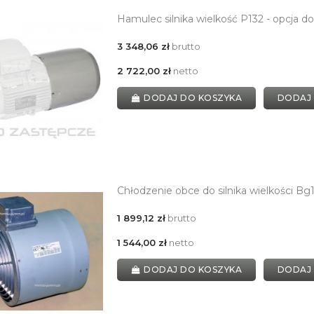
Hamulec silnika wielkość P132 - opcja
3 348,06 zł
brutto
2 722,00 zł
netto
DODAJ DO KOSZYKA
DODAJ
Chłodzenie obce do silnika wielkości Bg
1 899,12 zł
brutto
1 544,00 zł
netto
DODAJ DO KOSZYKA
DODAJ