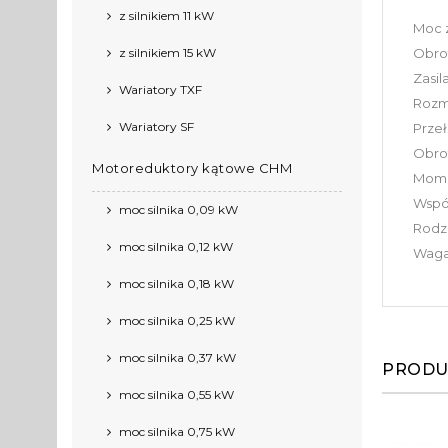
z silnikiem 11 kW
Moc z
z silnikiem 15 kW
Obrot
Zasil
Wariatory TXF
Rozmi
Wariatory SF
Przeł
Obrot
Motoreduktory kątowe CHM
Mome
Współ
moc silnika 0,09 kW
Rodza
moc silnika 0,12 kW
Waga
moc silnika 0,18 kW
moc silnika 0,25 kW
moc silnika 0,37 kW
PRODU
moc silnika 0,55 kW
moc silnika 0,75 kW