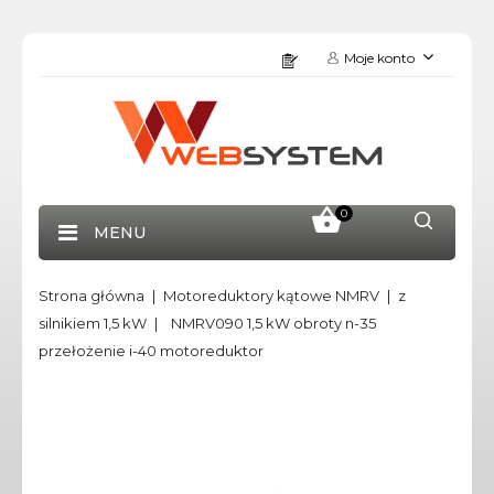
Moje konto
0
MENU
Strona główna
Motoreduktory kątowe NMRV
z
silnikiem 1,5 kW
NMRV090 1,5 kW obroty n-35
przełożenie i-40 motoreduktor