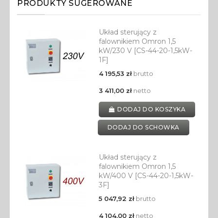
PRODUKTY SUGEROWANE
Układ sterujący z
falownikiem Omron 1,5
kW/230 V [CS-44-20-1,5kW-
1F]
4 195,53 zł
brutto
3 411,00 zł
netto
DODAJ DO KOSZYKA
DODAJ DO SCHOWKA
Układ sterujący z
falownikiem Omron 1,5
kW/400 V [CS-44-20-1,5kW-
3F]
5 047,92 zł
brutto
4 104,00 zł
netto