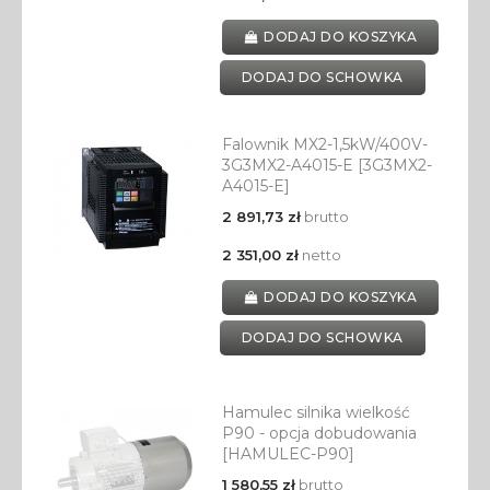
DODAJ DO KOSZYKA
DODAJ DO SCHOWKA
Falownik MX2-1,5kW/400V-
3G3MX2-A4015-E [3G3MX2-
A4015-E]
2 891,73 zł
brutto
2 351,00 zł
netto
DODAJ DO KOSZYKA
DODAJ DO SCHOWKA
Hamulec silnika wielkość
P90 - opcja dobudowania
[HAMULEC-P90]
1 580,55 zł
brutto