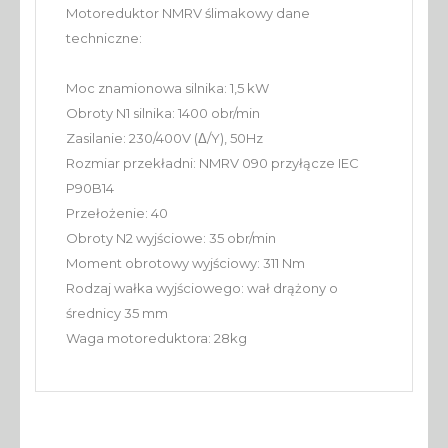
Motoreduktor NMRV ślimakowy dane
techniczne:
Moc znamionowa silnika: 1,5 kW
Obroty N1 silnika: 1400 obr/min
Zasilanie: 230/400V (Δ/Y), 50Hz
Rozmiar przekładni: NMRV 090 przyłącze IEC
P90B14
Przełożenie: 40
Obroty N2 wyjściowe: 35 obr/min
Moment obrotowy wyjściowy: 311 Nm
Rodzaj wałka wyjściowego: wał drążony o
średnicy 35 mm
Waga motoreduktora: 28kg