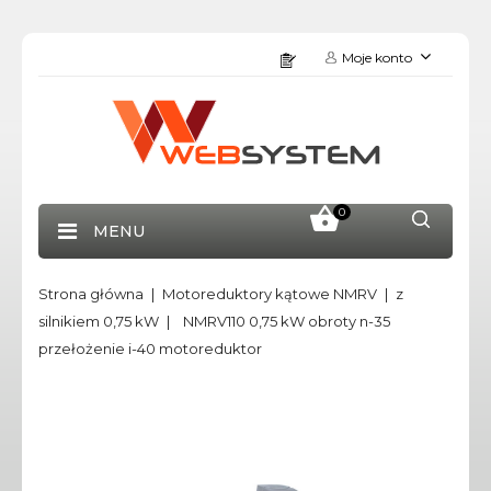
Moje konto
0
MENU
Strona główna
Motoreduktory kątowe NMRV
z
silnikiem 0,75 kW
NMRV110 0,75 kW obroty n-35
przełożenie i-40 motoreduktor