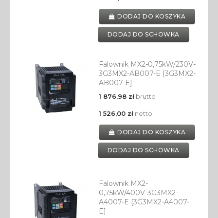
DODAJ DO KOSZYKA
DODAJ DO SCHOWKA
Falownik MX2-0,75kW/230V-
3G3MX2-AB007-E [3G3MX2-
AB007-E]
1 876,98 zł
brutto
1 526,00 zł
netto
DODAJ DO KOSZYKA
DODAJ DO SCHOWKA
Falownik MX2-
0,75kW/400V-3G3MX2-
A4007-E [3G3MX2-A4007-
E]