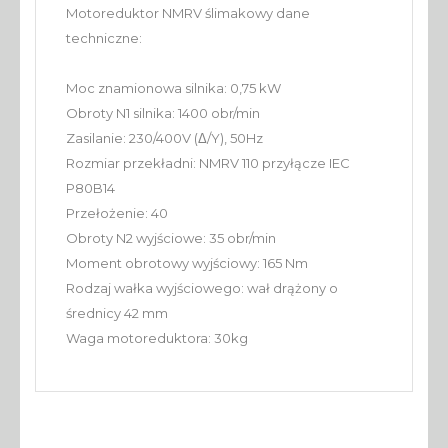
Motoreduktor NMRV ślimakowy dane
techniczne:
Moc znamionowa silnika: 0,75 kW
Obroty N1 silnika: 1400 obr/min
Zasilanie: 230/400V (Δ/Y), 50Hz
Rozmiar przekładni: NMRV 110 przyłącze IEC
P80B14
Przełożenie: 40
Obroty N2 wyjściowe: 35 obr/min
Moment obrotowy wyjściowy: 165 Nm
Rodzaj wałka wyjściowego: wał drążony o
średnicy 42 mm
Waga motoreduktora: 30kg