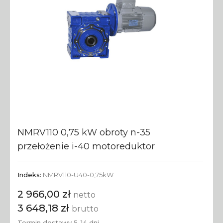
NMRV110 0,75 kW obroty n-35
przełożenie i-40 motoreduktor
Indeks:
NMRV110-U40-0,75kW
2 966,00 zł
netto
3 648,18 zł
brutto
Termin dostawy 5-14 dni