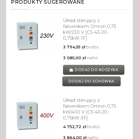
PRODUKTY SUGEROWANE
Układ sterujący z
falownikiem Omron 0,75
kW/230 V [CS-43-20-
0,75kW-1F]
3 794,55 zł
brutto
3 085,00 zł
netto
DODAJ DO KOSZYKA
DODAJ DO SCHOWKA
Układ sterujący z
falownikiem Omron 0,75
kW/400 V [CS-43-20-
0,75kW-3F]
4 752,72 zł
brutto
3 864,00 zł
netto