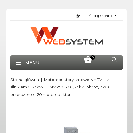
Moje konto
0
MENU
Strona główna
Motoreduktory kątowe NMRV
z
silnikiem 0,37 kW
NMRV050 0,37 kW obroty n-70
przełożenie i-20 motoreduktor