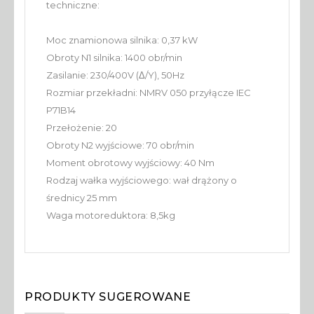
techniczne:
Moc znamionowa silnika: 0,37 kW
Obroty N1 silnika: 1400 obr/min
Zasilanie: 230/400V (Δ/Y), 50Hz
Rozmiar przekładni: NMRV 050 przyłącze IEC
P71B14
Przełożenie: 20
Obroty N2 wyjściowe: 70 obr/min
Moment obrotowy wyjściowy: 40 Nm
Rodzaj wałka wyjściowego: wał drążony o
średnicy 25 mm
Waga motoreduktora: 8,5kg
PRODUKTY SUGEROWANE