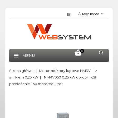
Moje konto
0
MENU
Strona główna
Motoreduktory kątowe NMRV
z
silnikiem 0,25 kW
NMRV050 0,25 kW obroty n-28
przełożenie i-50 motoreduktor