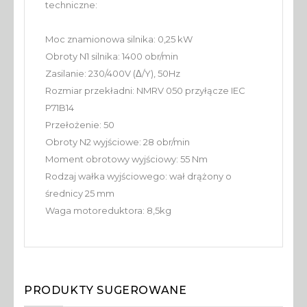
techniczne:
Moc znamionowa silnika: 0,25 kW
Obroty N1 silnika: 1400 obr/min
Zasilanie: 230/400V (Δ/Y), 50Hz
Rozmiar przekładni: NMRV 050 przyłącze IEC
P71B14
Przełożenie: 50
Obroty N2 wyjściowe: 28 obr/min
Moment obrotowy wyjściowy: 55 Nm
Rodzaj wałka wyjściowego: wał drążony o
średnicy 25 mm
Waga motoreduktora: 8,5kg
PRODUKTY SUGEROWANE