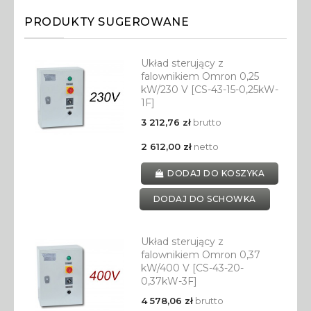
PRODUKTY SUGEROWANE
Układ sterujący z
falownikiem Omron 0,25
kW/230 V [CS-43-15-0,25kW-
1F]
3 212,76 zł
brutto
2 612,00 zł
netto
DODAJ DO KOSZYKA
DODAJ DO SCHOWKA
Układ sterujący z
falownikiem Omron 0,37
kW/400 V [CS-43-20-
0,37kW-3F]
4 578,06 zł
brutto