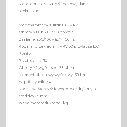
Motoreduktor NMRV ślimakowy dane
techniczne:
Moc znamionowa silnika: 0,18 kW
Obroty N1 silnika: 1400 obr/min
Zasilanie: 230/400V (Δ/Y), 50Hz
Rozmiar przekładni: NMRV 50 przyłącze IEC
P63B5
Przełożenie: 50
Obroty N2 wyjściowe: 28 obr/min
Moment obrotowy wyjściowy: 39 Nm
Współczynnik: 2,0
Rodzaj wałka wyjściowego: wał drążony o
średnicy 25 mm
Waga motoreduktora: 8kg