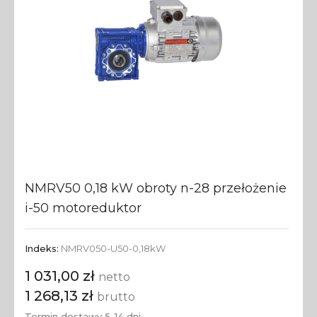
NMRV50 0,18 kW obroty n-28 przełożenie
i-50 motoreduktor
Indeks:
NMRV050-U50-0,18kW
1 031,00 zł
netto
1 268,13 zł
brutto
Termin dostawy 5-14 dni