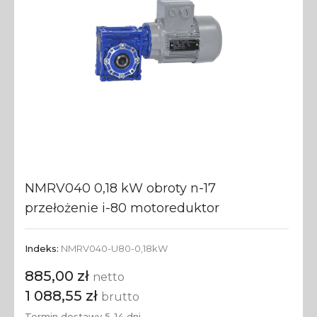
NMRV040 0,18 kW obroty n-17
przełożenie i-80 motoreduktor
Indeks:
NMRV040-U80-0,18kW
885,00 zł
netto
1 088,55 zł
brutto
Termin dostawy 5-14 dni