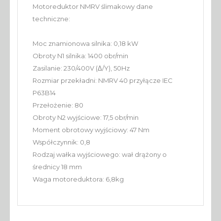
Motoreduktor NMRV ślimakowy dane
techniczne:
Moc znamionowa silnika: 0,18 kW
Obroty N1 silnika: 1400 obr/min
Zasilanie: 230/400V (Δ/Y), 50Hz
Rozmiar przekładni: NMRV 40 przyłącze IEC
P63B14
Przełożenie: 80
Obroty N2 wyjściowe: 17,5 obr/min
Moment obrotowy wyjściowy: 47 Nm
Współczynnik: 0,8
Rodzaj wałka wyjściowego: wał drążony o
średnicy 18 mm
Waga motoreduktora: 6,8kg