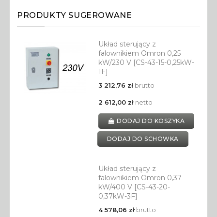
PRODUKTY SUGEROWANE
Układ sterujący z
falownikiem Omron 0,25
kW/230 V [CS-43-15-0,25kW-
1F]
3 212,76 zł
brutto
2 612,00 zł
netto
DODAJ DO KOSZYKA
DODAJ DO SCHOWKA
Układ sterujący z
falownikiem Omron 0,37
kW/400 V [CS-43-20-
0,37kW-3F]
4 578,06 zł
brutto