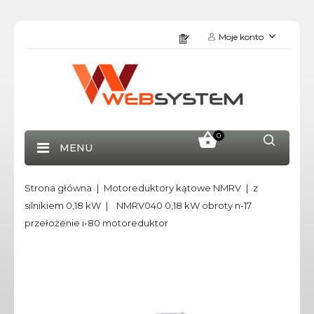
Moje konto
0
MENU
Strona główna
Motoreduktory kątowe NMRV
z
silnikiem 0,18 kW
NMRV040 0,18 kW obroty n-17
przełożenie i-80 motoreduktor