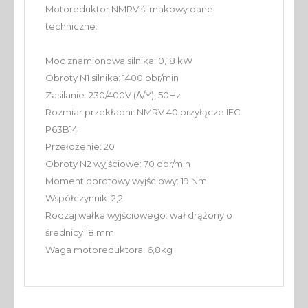
Motoreduktor NMRV ślimakowy dane
techniczne:
Moc znamionowa silnika: 0,18 kW
Obroty N1 silnika: 1400 obr/min
Zasilanie: 230/400V (Δ/Y), 50Hz
Rozmiar przekładni: NMRV 40 przyłącze IEC
P63B14
Przełożenie: 20
Obroty N2 wyjściowe: 70 obr/min
Moment obrotowy wyjściowy: 19 Nm
Współczynnik: 2,2
Rodzaj wałka wyjściowego: wał drążony o
średnicy 18 mm
Waga motoreduktora: 6,8kg