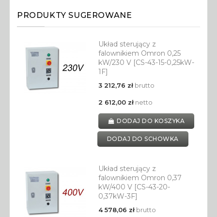
PRODUKTY SUGEROWANE
Układ sterujący z
falownikiem Omron 0,25
kW/230 V [CS-43-15-0,25kW-
1F]
3 212,76 zł
brutto
2 612,00 zł
netto
DODAJ DO KOSZYKA
DODAJ DO SCHOWKA
Układ sterujący z
falownikiem Omron 0,37
kW/400 V [CS-43-20-
0,37kW-3F]
4 578,06 zł
brutto