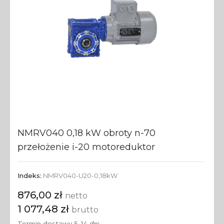
NMRV040 0,18 kW obroty n-70
przełożenie i-20 motoreduktor
Indeks:
NMRV040-U20-0,18kW
876,00 zł
netto
1 077,48 zł
brutto
Termin dostawy 5-14 dni