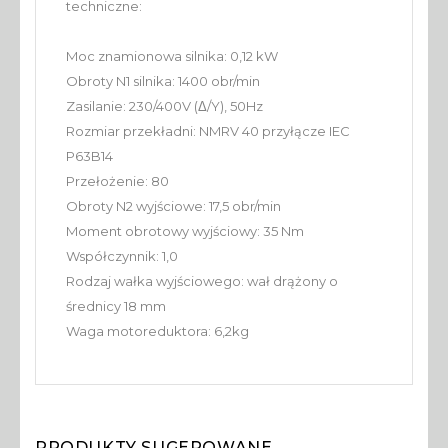
techniczne:
Moc znamionowa silnika: 0,12 kW
Obroty N1 silnika: 1400 obr/min
Zasilanie: 230/400V (Δ/Y), 50Hz
Rozmiar przekładni: NMRV 40 przyłącze IEC
P63B14
Przełożenie: 80
Obroty N2 wyjściowe: 17,5 obr/min
Moment obrotowy wyjściowy: 35 Nm
Współczynnik: 1,0
Rodzaj wałka wyjściowego: wał drążony o
średnicy 18 mm
Waga motoreduktora: 6,2kg
PRODUKTY SUGEROWANE