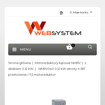
Moje konto
0
MENU
Strona główna
Motoreduktory kątowe NMRV
z
silnikiem 0,12 kW
NMRV040 0,12 kW obroty n-187
przełożenie i-7,5 motoreduktor