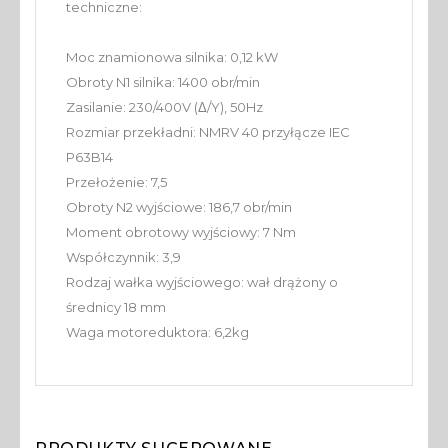
techniczne:
Moc znamionowa silnika: 0,12 kW
Obroty N1 silnika: 1400 obr/min
Zasilanie: 230/400V (Δ/Y), 50Hz
Rozmiar przekładni: NMRV 40 przyłącze IEC
P63B14
Przełożenie: 7,5
Obroty N2 wyjściowe: 186,7 obr/min
Moment obrotowy wyjściowy: 7 Nm
Współczynnik: 3,9
Rodzaj wałka wyjściowego: wał drążony o
średnicy 18 mm
Waga motoreduktora: 6,2kg