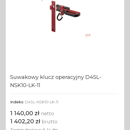
Suwakowy klucz operacyjny D4SL-
NSK10-LK-11
Indeks:
D4SL-NSK10-LK-11
1 140,00 zł
netto
1 402,20 zł
brutto
Termin dostawy 5-14 dni