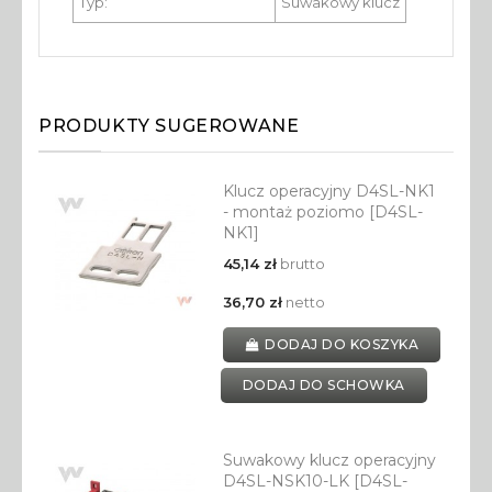
Typ:
Suwakowy klucz
PRODUKTY SUGEROWANE
Klucz operacyjny D4SL-NK1
- montaż poziomo [D4SL-
NK1]
45,14 zł
brutto
36,70 zł
netto
DODAJ DO KOSZYKA
DODAJ DO SCHOWKA
Suwakowy klucz operacyjny
D4SL-NSK10-LK [D4SL-