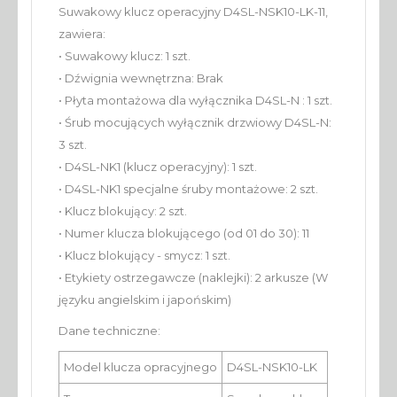
Suwakowy klucz operacyjny D4SL-NSK10-LK-11,
zawiera:
• Suwakowy klucz: 1 szt.
• Dźwignia wewnętrzna: Brak
• Płyta montażowa dla wyłącznika D4SL-N : 1 szt.
• Śrub mocujących wyłącznik drzwiowy D4SL-N:
3 szt.
• D4SL-NK1 (klucz operacyjny): 1 szt.
• D4SL-NK1 specjalne śruby montażowe: 2 szt.
• Klucz blokujący: 2 szt.
• Numer klucza blokującego (od 01 do 30): 11
• Klucz blokujący - smycz: 1 szt.
• Etykiety ostrzegawcze (naklejki): 2 arkusze (W
języku angielskim i japońskim)
Dane techniczne:
Model klucza opracyjnego
D4SL-NSK10-LK