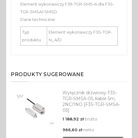
Element wykonawczy F39-TGR-SMS-A dla F3S-
TGR-SMSA/-SMSD
Dane techniczne:
Typ
Element wykonawczy F3S-TGR-
produktu
N_A/D
PRODUKTY SUGEROWANE
Wyłącznik drzwiowy F3S-
TGR-SMSA-05, kable 5m,
2NC/1NO [F3S-TGR-SMSA-
05]
1 188,92 zł
brutto
966,60 zł
netto