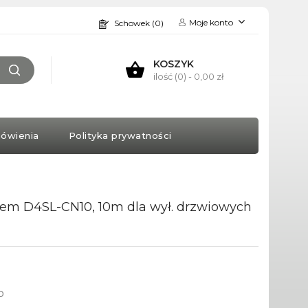
Moje konto
Schowek (0)
KOSZYK
ilość (0)
- 0,00 zł
ówienia
Polityka prywatności
zem D4SL-CN10, 10m dla wył. drzwiowych
o