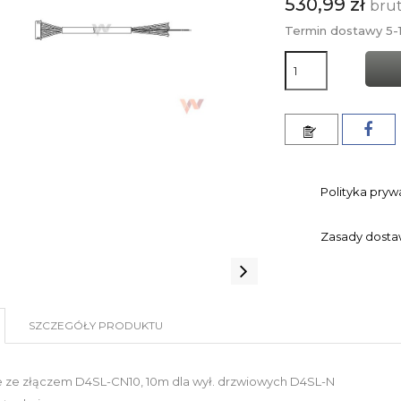
530,99 zł
bru
Termin dostawy 5-1
Polityka pryw
Zasady dost
SZCZEGÓŁY PRODUKTU
e ze złączem D4SL-CN10, 10m dla wył. drzwiowych D4SL-N