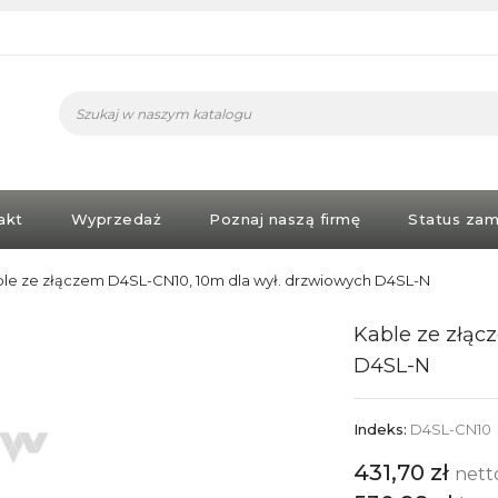
akt
Wyprzedaż
Poznaj naszą firmę
Status zam
le ze złączem D4SL-CN10, 10m dla wył. drzwiowych D4SL-N
Kable ze złąc
D4SL-N
Indeks:
D4SL-CN10
431,70 zł
nett