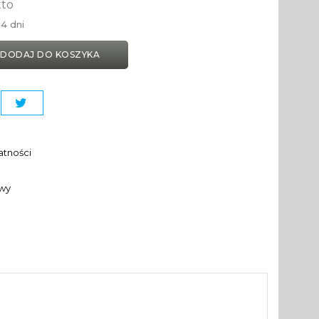
tto
4 dni
DODAJ DO KOSZYKA
atności
awy