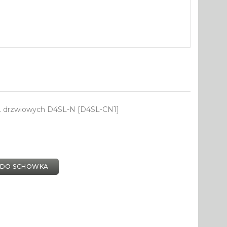
ł. drzwiowych D4SL-N [D4SL-CN1]
 DO SCHOWKA