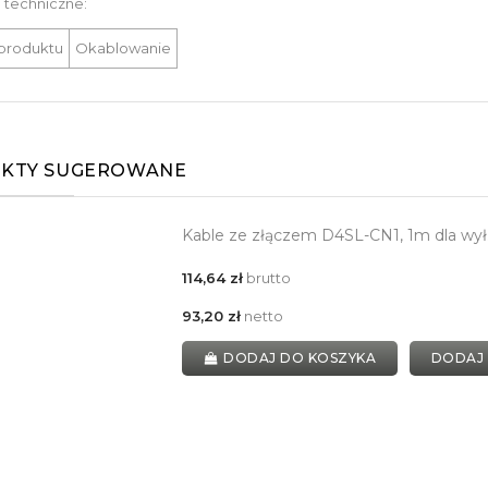
 techniczne:
produktu
Okablowanie
KTY SUGEROWANE
Kable ze złączem D4SL-CN1, 1m dla wy
114,64 zł
brutto
93,20 zł
netto
DODAJ DO KOSZYKA
DODAJ