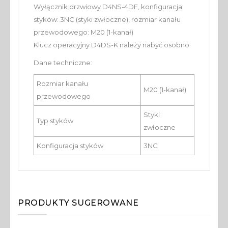
Wyłącznik drzwiowy D4NS-4DF, konfiguracja
styków: 3NC (styki zwłoczne), rozmiar kanału
przewodowego: M20 (1-kanał)
Klucz operacyjny D4DS-K należy nabyć osobno.
Dane techniczne:
Rozmiar kanału
M20 (1-kanał)
przewodowego
Styki
Typ styków
zwłoczne
Konfiguracja styków
3NC
PRODUKTY SUGEROWANE