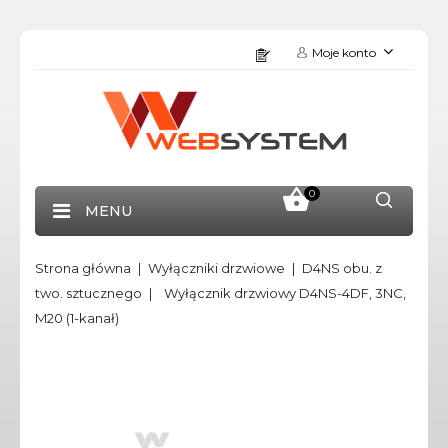
Moje konto
0
MENU
Strona główna
Wyłączniki drzwiowe
D4NS obu. z
two. sztucznego
Wyłącznik drzwiowy D4NS-4DF, 3NC,
M20 (1-kanał)