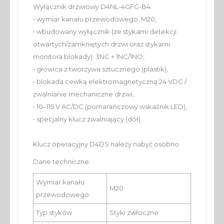
Wyłącznik drzwiowy D4NL-4GFG-B4:
• wymiar kanału przewodowego: M20,
• wbudowany wyłącznik (ze stykami detekcji
otwartych/zamkniętych drzwi oraz stykami
monitora blokady): 3NC + 1NC/1NO,
• głowica z tworzywa sztucznego (plastik),
• blokada cewką elektromagnetyczną 24 VDC /
zwalnianie mechaniczne drzwi,
• 10–115 V AC/DC (pomarańczowy wskaźnik LED),
• specjalny klucz zwalniający (dół).
Klucz operacyjny D4DS należy nabyć osobno.
Dane techniczne:
Wymiar kanału
M20
przewodowego
Typ styków
Styki zwłoczne