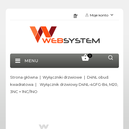
Moje konto
0
MENU
Strona główna
Wyłączniki drzwiowe
D4NL obud.
kwadratowa
Wyłącznik drzwiowy D4NL-4GFG-B4, M20,
3NC + 1NC/1NO