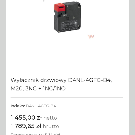
Wyłącznik drzwiowy D4NL-4GFG-B4,
M20, 3NC + 1NC/1NO
Indeks:
D4NL-4GFG-B4
1 455,00 zł
netto
1 789,65 zł
brutto
Termin dostawy 5-14 dni