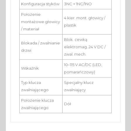
Konfiguracja styków
3NC + 1NC/1NO
Położenie
4 kier. mont. głowicy /
montażowe głowicy
plastik
/ materiał
Blok. cewką
Blokada / zwalnianie
elektromag. 24 V DC /
drzwi
zwal. mech.
10–115 V AC/DC (LED,
Wskaźnik
pomarańczowy)
Typ klucza
Specjalny klucz
zwalniającego
zwalniający
Położenie klucza
Dół
zwalniającego