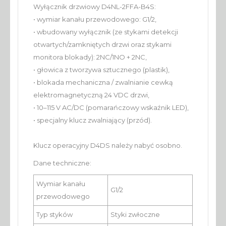
Wyłącznik drzwiowy D4NL-2FFA-B4S:
• wymiar kanału przewodowego: G1/2,
• wbudowany wyłącznik (ze stykami detekcji
otwartych/zamkniętych drzwi oraz stykami
monitora blokady): 2NC/1NO + 2NC,
• głowica z tworzywa sztucznego (plastik),
• blokada mechaniczna / zwalnianie cewką
elektromagnetyczną 24 VDC drzwi,
• 10–115 V AC/DC (pomarańczowy wskaźnik LED),
• specjalny klucz zwalniający (przód).
Klucz operacyjny D4DS należy nabyć osobno.
Dane techniczne:
Wymiar kanału
G1/2
przewodowego
Typ styków
Styki zwłoczne