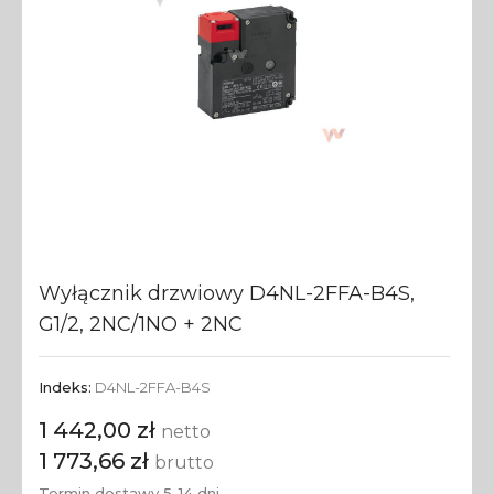
Wyłącznik drzwiowy D4NL-2FFA-B4S,
G1/2, 2NC/1NO + 2NC
Indeks:
D4NL-2FFA-B4S
1 442,00 zł
netto
1 773,66 zł
brutto
Termin dostawy 5-14 dni