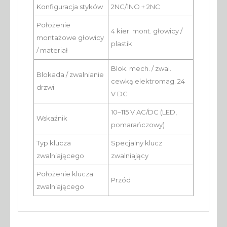
Konfiguracja styków
2NC/1NO + 2NC
Położenie
4 kier. mont. głowicy /
montażowe głowicy
plastik
/ materiał
Blok. mech. / zwal.
Blokada / zwalnianie
cewką elektromag. 24
drzwi
V DC
10–115 V AC/DC (LED,
Wskaźnik
pomarańczowy)
Typ klucza
Specjalny klucz
zwalniającego
zwalniający
Położenie klucza
Przód
zwalniającego