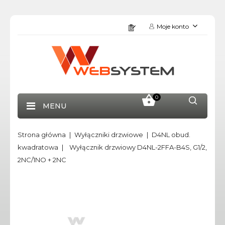
Moje konto
0
MENU
Strona główna
Wyłączniki drzwiowe
D4NL obud.
kwadratowa
Wyłącznik drzwiowy D4NL-2FFA-B4S, G1/2,
2NC/1NO + 2NC