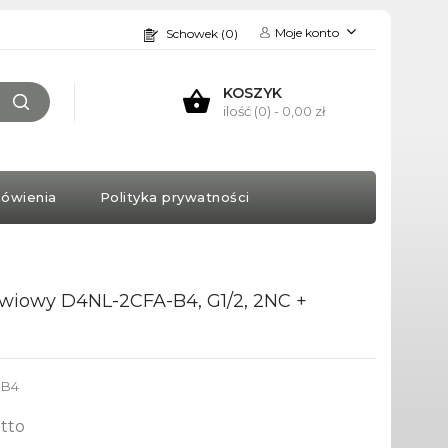
Moje konto
Schowek (0)
KOSZYK
ilość (0)
- 0,00 zł
ówienia
Polityka prywatności
wiowy D4NL-2CFA-B4, G1/2, 2NC +
-B4
tto