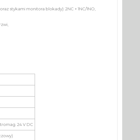
oraz stykami monitora blokady): 2NC + 1NC/1NO,
zwi,
ktromag. 24 V DC
czowy)