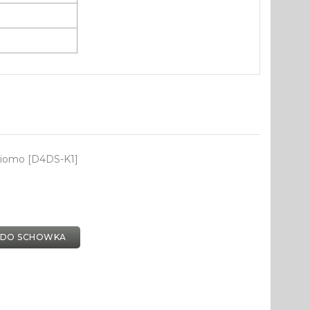
ziomo [D4DS-K1]
 DO SCHOWKA