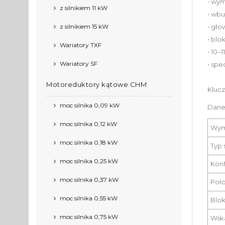
• wym
z silnikiem 11 kW
• wbu
z silnikiem 15 kW
• gło
• blo
Wariatory TXF
• 10–
Wariatory SF
• spe
Motoreduktory kątowe CHM
Kluc
moc silnika 0,09 kW
Dane
moc silnika 0,12 kW
Wym
moc silnika 0,18 kW
Typ 
moc silnika 0,25 kW
Konf
moc silnika 0,37 kW
Poło
moc silnika 0,55 kW
Blok
moc silnika 0,75 kW
Wsk