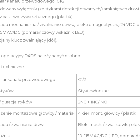
iar kanału przewodowego: G1/2,
dowany wyłącznik (ze stykami detekcji otwartych/zamkniętych drzwi 
wica z tworzywa sztucznego (plastik),
kada mechaniczna / zwalnianie cewką elektromagnetyczną 24 VDC dr
115 V AC/DC (pomarańczowy wskaźnik LED),
cjalny klucz zwalniający (dół).
z operacyjny D4DS należy nabyć osobno.
 techniczne:
iar kanału przewodowego
G1/2
styków
Styki zwłoczne
iguracja styków
2NC + 1NC/1NO
żenie montażowe głowicy / materiał
4 kier. mont. głowicy / plastik
ada / zwalnianie drzwi
Blok. mech. / zwal. cewką ele
aźnik
10–115 V AC/DC (LED, pomarań