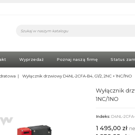
akt
Wyprzedaż
Poznaj naszą firmę
Status zam
dratowa
Wyłącznik drzwiowy D4NL-2CFA-B4, G1/2, 2NC + 1NC/1NO
Wyłącznik drz
1NC/1NO
Indeks:
D4NL-2CFA
1 495,00 zł
ne