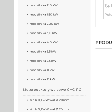
moc silnika 1,10 kW
Typ 
moc silnika 1,50 kW
Poło
moc silnika 2,20 kW
moc silnika 3,0 kW
moc silnika 4,0 kW
PRODU
moc silnika 5,5 kW
moc silnika 7,5 kW
moc silnika 11 kW
moc silnika 15 kW
Motoreduktory walcowe CHC-PG
silnik 0,18kW wał Ø 20mm
silnik 0,18kW wał Ø 25mm