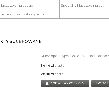
klucza zwalniającego
Specjalny klucz zwalniający
żenie klucza zwalniającego
Dół
KTY SUGEROWANE
Klucz operacyjny D4DS-K1 - montaż po
34,44 zł
brutto
28,00 zł
netto
DODAJ DO KOSZYKA
DODAJ