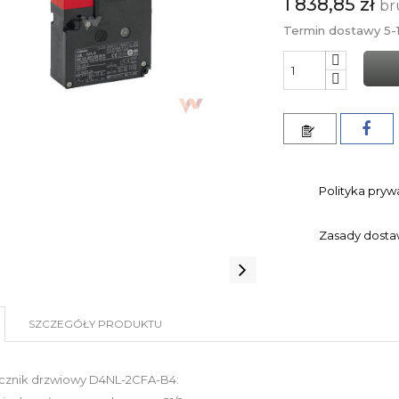
1 838,85 zł
br
Termin dostawy 5-1
Polityka pryw
Zasady dost
SZCZEGÓŁY PRODUKTU
cznik drzwiowy D4NL-2CFA-B4: