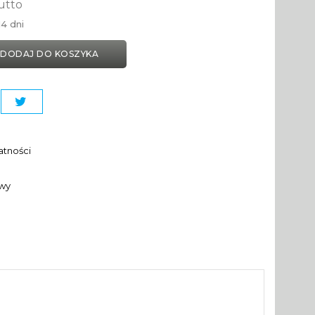
utto
4 dni
DODAJ DO KOSZYKA
atności
awy