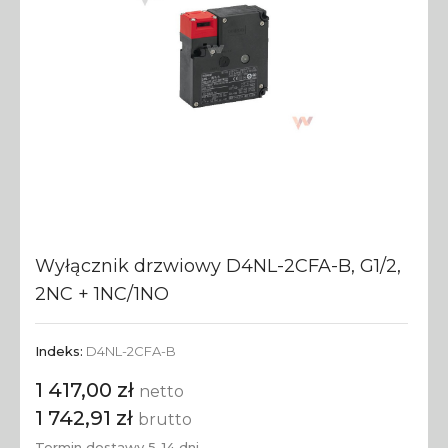
Wyłącznik drzwiowy D4NL-2CFA-B, G1/2,
2NC + 1NC/1NO
Indeks:
D4NL-2CFA-B
1 417,00 zł
netto
1 742,91 zł
brutto
Termin dostawy 5-14 dni