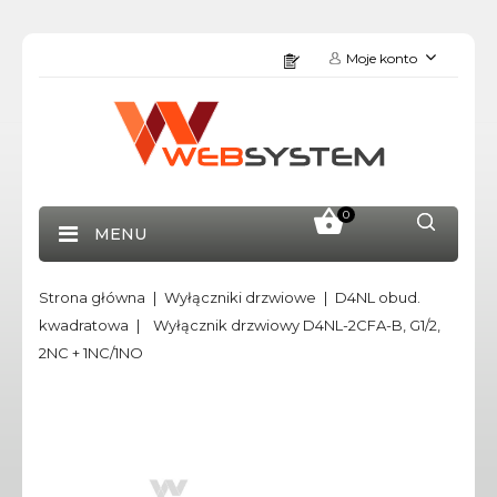
Moje konto
0
MENU
Strona główna
Wyłączniki drzwiowe
D4NL obud.
kwadratowa
Wyłącznik drzwiowy D4NL-2CFA-B, G1/2,
2NC + 1NC/1NO