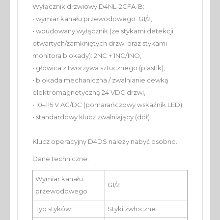
Wyłącznik drzwiowy D4NL-2CFA-B:
• wymiar kanału przewodowego: G1/2,
• wbudowany wyłącznik (ze stykami detekcji
otwartych/zamkniętych drzwi oraz stykami
monitora blokady): 2NC + 1NC/1NO,
• głowica z tworzywa sztucznego (plastik),
• blokada mechaniczna / zwalnianie cewką
elektromagnetyczną 24 VDC drzwi,
• 10–115 V AC/DC (pomarańczowy wskaźnik LED),
• standardowy klucz zwalniający (dół).
Klucz operacyjny D4DS należy nabyć osobno.
Dane techniczne:
Wymiar kanału
G1/2
przewodowego
Typ styków
Styki zwłoczne