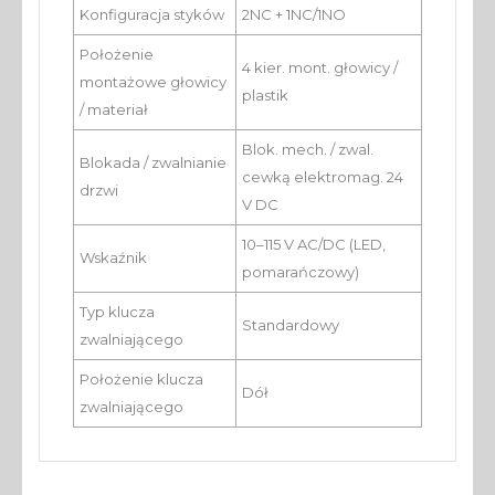
Konfiguracja styków
2NC + 1NC/1NO
Położenie
4 kier. mont. głowicy /
montażowe głowicy
plastik
/ materiał
Blok. mech. / zwal.
Blokada / zwalnianie
cewką elektromag. 24
drzwi
V DC
10–115 V AC/DC (LED,
Wskaźnik
pomarańczowy)
Typ klucza
Standardowy
zwalniającego
Położenie klucza
Dół
zwalniającego