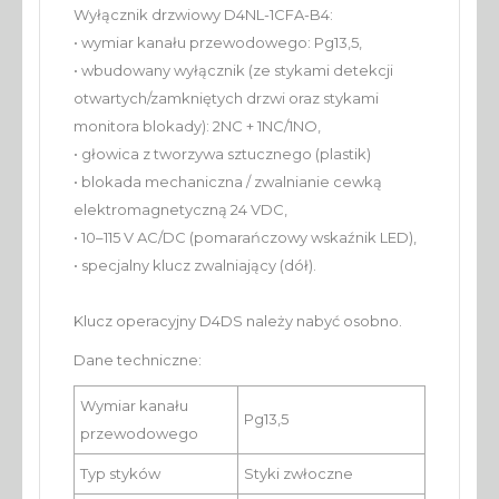
Wyłącznik drzwiowy D4NL-1CFA-B4:
• wymiar kanału przewodowego: Pg13,5,
• wbudowany wyłącznik (ze stykami detekcji
otwartych/zamkniętych drzwi oraz stykami
monitora blokady): 2NC + 1NC/1NO,
• głowica z tworzywa sztucznego (plastik)
• blokada mechaniczna / zwalnianie cewką
elektromagnetyczną 24 VDC,
• 10–115 V AC/DC (pomarańczowy wskaźnik LED),
• specjalny klucz zwalniający (dół).
Klucz operacyjny D4DS należy nabyć osobno.
Dane techniczne:
Wymiar kanału
Pg13,5
przewodowego
Typ styków
Styki zwłoczne