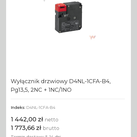
Wyłącznik drzwiowy D4NL-1CFA-B4,
Pg13,5, 2NC + 1NC/1NO
Indeks:
D4NL-1CFA-B4
1 442,00 zł
netto
1 773,66 zł
brutto
Termin dostawy 5-14 dni