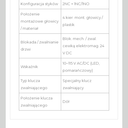
Konfiguracja styków
2NC + 1NC/1NO
Położenie
4 kier. mont. głowicy /
montażowe głowicy
plastik
/ materiał
Blok. mech. / zwal.
Blokada / zwalnianie
cewką elektromag. 24
drzwi
V DC
10–115 V AC/DC (LED,
Wskaźnik
pomarańczowy)
Typ klucza
Specjalny klucz
zwalniającego
zwalniający
Położenie klucza
Dół
zwalniającego