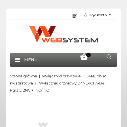
Moje konto
0
MENU
Strona główna
Wyłączniki drzwiowe
D4NL obud.
kwadratowa
Wyłącznik drzwiowy D4NL-1CFA-B4,
Pg13,5, 2NC + 1NC/1NO