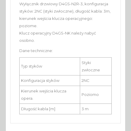
Wyłącznik drzwiowy D4GS-N2R-3, konfiguracja
styków: 2NC (styki zwłoczne), długość kabla: 3m,
kierunek wejścia klucza operacyjnego:
poziome.
Klucz operacyjny D4GS-NK należy nabyć
osobno.
Dane techniczne:
Styki
Typ styków
zwłoczne
Konfiguracja styków
2NC
Kierunek wejścia klucza
Poziomo
opera.
Długość kabla [m]
3 m