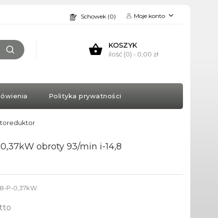
Moje konto
Schowek (0)
KOSZYK
ilość (0)
- 0,00 zł
ówienia
Polityka prywatności
otoreduktor
,37kW obroty 93/min i-14,8
,8-P-0,37kW
tto