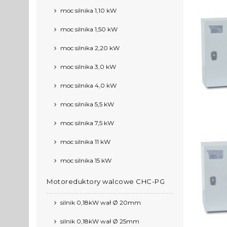
moc silnika 1,10 kW
moc silnika 1,50 kW
moc silnika 2,20 kW
moc silnika 3,0 kW
moc silnika 4,0 kW
moc silnika 5,5 kW
moc silnika 7,5 kW
moc silnika 11 kW
moc silnika 15 kW
Motoreduktory walcowe CHC-PG
silnik 0,18kW wał Ø 20mm
silnik 0,18kW wał Ø 25mm