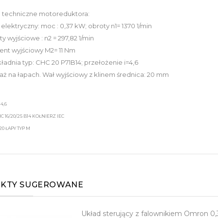
 techniczne motoreduktora:
k elektryczny: moc : 0,37 kW; obroty n1= 1370 1/min
y wyjściowe : n2 = 297,82 1/min
nt wyjściowy M2= 11 Nm
ładnia typ: CHC 20 P71B14; przełożenie i=4,6
ż na łapach. Wał wyjściowy z klinem średnica: 20 mm
4,6
C 16/20/25 B14 KOŁNIERZ IEC
20 ŁAPY TYP M
KTY SUGEROWANE
Układ sterujący z falownikiem Omron 0