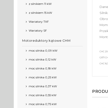
z silnikiem 11 kW
Dane
z silnikiem 15 kW
Silni
Obrot
Wariatory TXF
Mome
Wariatory SF
Przek
Monta
Motoreduktory kątowe CHM
moc silnika 0,09 kW
CHC 20-
GR71 CH
moc silnika 0,12 kW
CHC 16/
moc silnika 0,18 kW
moc silnika 0,25 kW
moc silnika 0,37 kW
PRODU
moc silnika 0,55 kW
moc silnika 0,75 kW