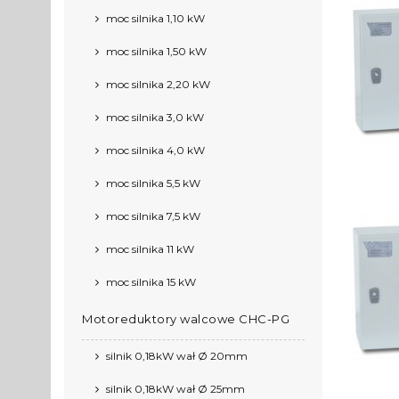
moc silnika 1,10 kW
moc silnika 1,50 kW
moc silnika 2,20 kW
moc silnika 3,0 kW
moc silnika 4,0 kW
moc silnika 5,5 kW
moc silnika 7,5 kW
moc silnika 11 kW
moc silnika 15 kW
Motoreduktory walcowe CHC-PG
silnik 0,18kW wał Ø 20mm
silnik 0,18kW wał Ø 25mm