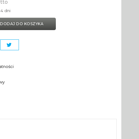
tto
4 dni
DODAJ DO KOSZYKA
atności
awy