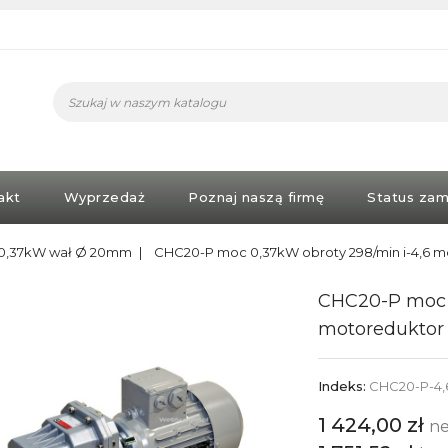
akt
Wyprzedaż
Poznaj naszą firmę
Status zam
k 0,37kW wał Ø 20mm
CHC20-P moc 0,37kW obroty 298/min i-4,6 
CHC20-P moc 0
motoreduktor
Indeks:
CHC20-P-4,
1 424,00 zł
ne