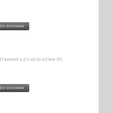
 DO SCHOWKA
,37 kW/400 V [CS-43-20-0,37kW-3F]
 DO SCHOWKA