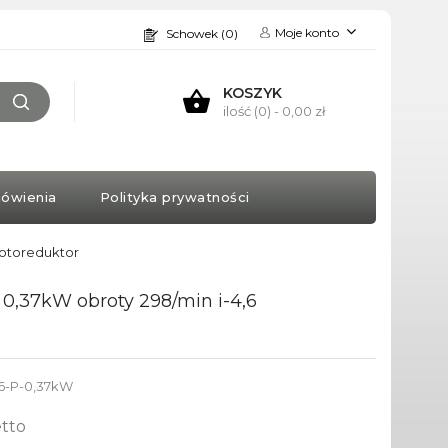
Moje konto
Schowek (0)
KOSZYK
ilość (0)
- 0,00 zł
ówienia
Polityka prywatności
motoreduktor
,37kW obroty 298/min i-4,6
6-P-0,37kW
tto