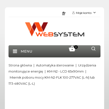
Moje konto
0
MENU
Strona główna
Automatyka sterowanie
Urządzenia
monitorujące energię
KM-N2 - LCD 65x90mm
Miernik poboru mocy KM-N2-FLK 100-277VAC (L-N) lub
173-480VAC (L-L)