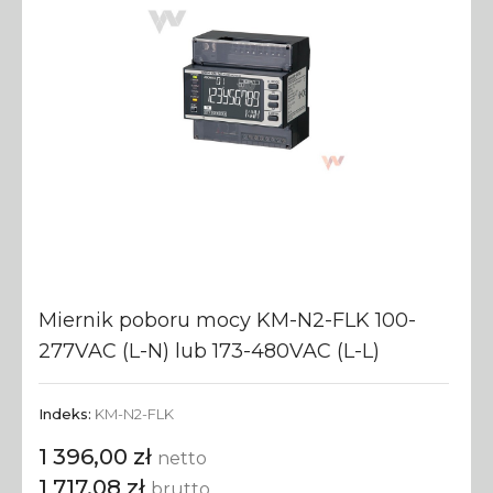
Miernik poboru mocy KM-N2-FLK 100-
277VAC (L-N) lub 173-480VAC (L-L)
Indeks:
KM-N2-FLK
1 396,00 zł
netto
1 717,08 zł
brutto