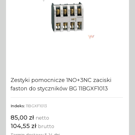
Zestyki pomocnicze 1NO+3NC zaciski
faston do styczników BG 11BGXF1013
Indeks:
11BGXF1013
85,00 zł
netto
104,55 zł
brutto
Termin dostawy 5-14 dni