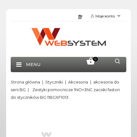
Moje konto
0
MENU
Strona główna
Styczniki
Akcesoria
akcesoria do
serii BG
Zestyki pomocnicze 1NO+3NC zaciski faston
do styczników BG 11BGXF1013