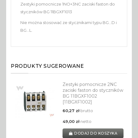
Zestyki pomocnicze 1NO+3NC zaciski faston do
styczników BG 11BGXF1013
Nie można stosować ze stycznikami typu BG...D i
BG...L.
PRODUKTY SUGEROWANE
Zestyki pomocnicze 2NC
zaciski faston do styczników
BG 11BGXF1002
[11BGXF1002]
60,27 zł
brutto
49,00 zł
netto
DODAJ DO KOSZYKA